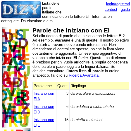
Lista delle
login/registrati
parole
contest
-
guida
italiane che
cominciano con le lettere EI. Informazioni
dettagliate. Da eiaculare a eira.
Parole che iniziano con EI
Sei alla ricerca di parole che iniziano con le lettere EI?
Ad esempio,
eiaculare
è una di queste! Il nostro obiettivo
è aiutarti a trovare nuove parole interessanti. Non
dimenticare di controllare spesso, poiché la lista viene
costantemente aggiornata. Un esempio aggiuntivo di
vocabolo che inizia con
EI
è
eira
. Questo tipo di elenco
è prezioso per chi vuole arricchire la propria conoscenza
delle parole e padroneggiare la lingua italiana. Se
desideri consultare
l'intera lista di parole
in ordine
alfabetico, fai clic su
Ricerca Avanzata
.
Parole che
Quanti
Riepilogo
Iniziano con
3
da
eiaculare
a
eiaculazioni
EIA
Iniziano con
6
da
eidetica
a
eidomatiche
EID
Iniziano con
15
da
eietta
a
eiezioni
EIE