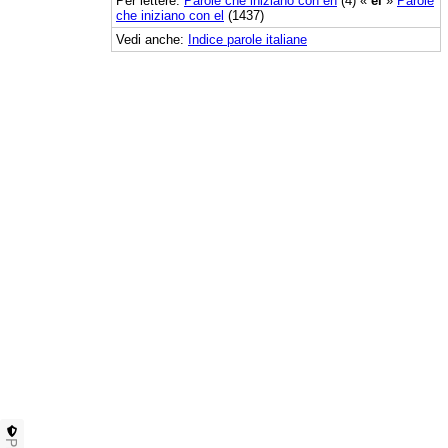
Per lettere:
Parole che iniziano con eh
(4) «
ei
»
Parole
che iniziano con el
(1437)
Vedi anche:
Indice parole italiane