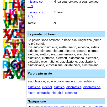
Iniziano con
4
da
einsteiniana
a
einsteiniano
EIN
Iniziano con
1
eira
EIR
Totale
29
Le parole più brevi
Le parole sono ordinate in base alla lunghezza (prima
le più corte).
Iniziano con "ei": eira, eietta, eietto, eidetica, eidetici,
eidetico, eiettare, eiettata, eiettate, eiettati, eiettato,
eiettore, eiettori, eiezione, eiezioni, eiaculare,
eidetiche, eiettante, eiettanti, eidomatica, eiettabile,
eiettabili, eidomatiche, eiaculazione, eiaculazioni,
einsteiniana, einsteiniane, einsteiniani, einsteiniano.
Parole più usate
eiaculazione
,
ei
,
eiaculare
,
eiaculazioni
,
eidetica
,
eidetiche
,
eidetici
,
eidetico
,
eidomatica
,
eidomatiche
,
eietta
,
eiettabile
,
eiettabili
,
eiettante
.
Navigazione