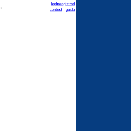
login/registrati
o.
contest
-
guida