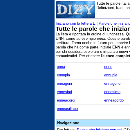
Tutte le parole ital
Definizioni, frasi, 
Iniziano con la lettera E
|
Parole che inizia
Tutte le parole che inizi
La lista è riportata in ordine di lunghezza. Q
ENN, come ad esempio
enna
. Queste parole
scrittura. Torna anche in futuro per scoprire
parola che ha come parte iniziale
ENN
è
en
per chi desidera esplorare e imparare nuovi v
comunicativi. Per ottenere l'
elenco comple
enna
enne
ennupla
ennuple
ennagoni
ennagono
ennesimi
ennesimo
enneacordi
enneacordo
enneasillabo
Navigazione
Per lettere:
Parole che iniziano con eni
(23