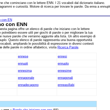
iane che cominciano con le lettere ENN. I 21 vocaboli dal dizionario italiano.
anagrammi e curiosità. Motore di ricerca per trovare le parole. Da enna a ennupl
no con EN
ano con ENN
uesta pagina offre un elenco di parole che iniziano con le lettere
 potrebbero essere utili per giochi di parole o per migliorare la tua
 le nuove parole che verranno aggiunte alla lista. Un altro esempio di
nuplo
. Questo elenco di parole rappresenta una buona opportunità
ocaboli, ampliando le possibilità di espressione in diversi contesti
to
delle parole in ordine alfabetico, visita
Ricerca Parole
.
ennese
ennesi
ennupli
ennuplo
ennesima
ennesime
ennagonale
ennagonali
ennadecagono
enneasillabi
) «
enn
»
Parole che iniziano con eno
(66)