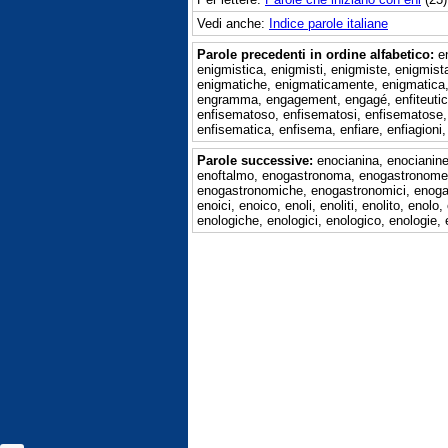
Vedi anche:
Indice parole italiane
Parole precedenti in ordine alfabetico:
e
enigmistica, enigmisti, enigmiste, enigmist
enigmatiche, enigmaticamente, enigmatica, en
engramma, engagement, engagé, enfiteutico, e
enfisematoso, enfisematosi, enfisematose, 
enfisematica, enfisema, enfiare, enfiagioni,
Parole successive:
enocianina, enocianine, 
enoftalmo, enogastronoma, enogastronome
enogastronomiche, enogastronomici, enoga
enoici, enoico, enoli, enoliti, enolito, eno
enologiche, enologici, enologico, enologie, 