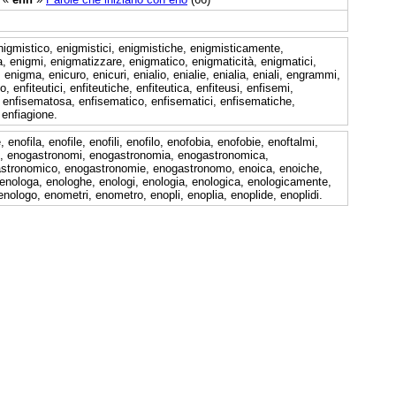
nigmistico, enigmistici, enigmistiche, enigmisticamente,
a, enigmi, enigmatizzare, enigmatico, enigmaticità, enigmatici,
igma, enicuro, enicuri, enialio, enialie, enialia, eniali, engrammi,
nfiteutici, enfiteutiche, enfiteutica, enfiteusi, enfisemi,
enfisematosa, enfisematico, enfisematici, enfisematiche,
 enfiagione.
enofila, enofile, enofili, enofilo, enofobia, enofobie, enoftalmi,
, enogastronomi, enogastronomia, enogastronomica,
stronomico, enogastronomie, enogastronomo, enoica, enoiche,
lo, enologa, enologhe, enologi, enologia, enologica, enologicamente,
enologo, enometri, enometro, enopli, enoplia, enoplide, enoplidi.