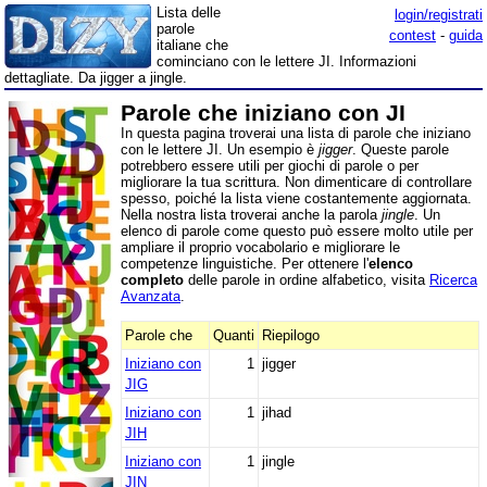
Lista delle
login/registrati
parole
contest
-
guida
italiane che
cominciano con le lettere JI. Informazioni
dettagliate. Da jigger a jingle.
Parole che iniziano con JI
In questa pagina troverai una lista di parole che iniziano
con le lettere JI. Un esempio è
jigger
. Queste parole
potrebbero essere utili per giochi di parole o per
migliorare la tua scrittura. Non dimenticare di controllare
spesso, poiché la lista viene costantemente aggiornata.
Nella nostra lista troverai anche la parola
jingle
. Un
elenco di parole come questo può essere molto utile per
ampliare il proprio vocabolario e migliorare le
competenze linguistiche. Per ottenere l'
elenco
completo
delle parole in ordine alfabetico, visita
Ricerca
Avanzata
.
Parole che
Quanti
Riepilogo
Iniziano con
1
jigger
JIG
Iniziano con
1
jihad
JIH
Iniziano con
1
jingle
JIN