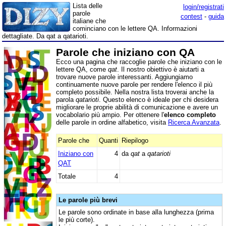
Lista delle
login/registrati
parole
contest
-
guida
italiane che
cominciano con le lettere QA. Informazioni
dettagliate. Da qat a qatarioti.
Parole che iniziano con QA
Ecco una pagina che raccoglie parole che iniziano con le
lettere QA, come
qat
. Il nostro obiettivo è aiutarti a
trovare nuove parole interessanti. Aggiungiamo
continuamente nuove parole per rendere l'elenco il più
completo possibile. Nella nostra lista troverai anche la
parola
qatarioti
. Questo elenco è ideale per chi desidera
migliorare le proprie abilità di comunicazione e avere un
vocabolario più ampio. Per ottenere l'
elenco completo
delle parole in ordine alfabetico, visita
Ricerca Avanzata
.
Parole che
Quanti
Riepilogo
Iniziano con
4
da
qat
a
qatarioti
QAT
Totale
4
Le parole più brevi
Le parole sono ordinate in base alla lunghezza (prima
le più corte).