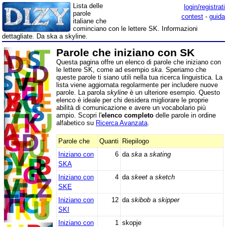
Lista delle
login/registrati
parole
contest
-
guida
italiane che
cominciano con le lettere SK. Informazioni
dettagliate. Da ska a skyline.
Parole che iniziano con SK
Questa pagina offre un elenco di parole che iniziano con
le lettere SK, come ad esempio
ska
. Speriamo che
queste parole ti siano utili nella tua ricerca linguistica. La
lista viene aggiornata regolarmente per includere nuove
parole. La parola
skyline
è un ulteriore esempio. Questo
elenco è ideale per chi desidera migliorare le proprie
abilità di comunicazione e avere un vocabolario più
ampio. Scopri l'
elenco completo
delle parole in ordine
alfabetico su
Ricerca Avanzata
.
Parole che
Quanti
Riepilogo
Iniziano con
6
da
ska
a
skating
SKA
Iniziano con
4
da
skeet
a
sketch
SKE
Iniziano con
12
da
skibob
a
skipper
SKI
Iniziano con
1
skopje