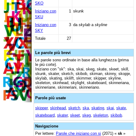
SKO
Iniziano con
1
skunk
SKU
Iniziano con
3
da
skylab
a
skyline
SKY
Totale
27
Le parole più brevi
Le parole sono ordinate in base alla lunghezza (prima
le più corte).
Iniziano con "sk": ska, skai, skeg, skate, skeet, skill,
skunk, skater, sketch, skibob, skiman, skinny, skopje,
skylab, skating, skilift, skimmer, skipper, skyline,
skeleton, skinhead, skylight, skateboard, skinneriana,
skinneriane, skinneriani, skinneriano.
Parole più usate
skipper
,
skinhead
,
sketch
,
ska
,
skating
,
skai
,
skate
,
skateboard
,
skater
,
skeet
,
skeg
,
skeleton
,
skibob
.
Navigazione
Per lettere:
Parole che iniziano con si
(2071) «
sk
»