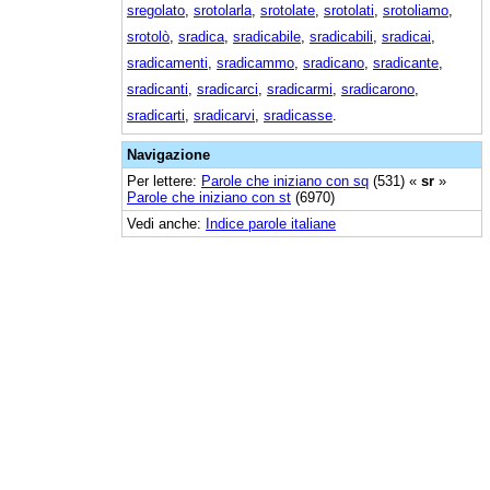
sregolato
,
srotolarla
,
srotolate
,
srotolati
,
srotoliamo
,
srotolò
,
sradica
,
sradicabile
,
sradicabili
,
sradicai
,
sradicamenti
,
sradicammo
,
sradicano
,
sradicante
,
sradicanti
,
sradicarci
,
sradicarmi
,
sradicarono
,
sradicarti
,
sradicarvi
,
sradicasse
.
Navigazione
Per lettere:
Parole che iniziano con sq
(531) «
sr
»
Parole che iniziano con st
(6970)
Vedi anche:
Indice parole italiane