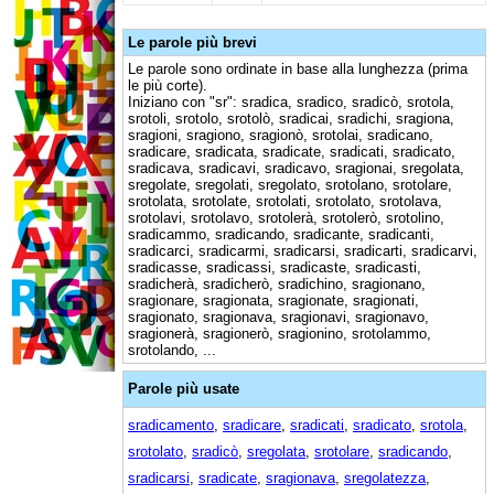
Le parole più brevi
Le parole sono ordinate in base alla lunghezza (prima
le più corte).
Iniziano con "sr": sradica, sradico, sradicò, srotola,
srotoli, srotolo, srotolò, sradicai, sradichi, sragiona,
sragioni, sragiono, sragionò, srotolai, sradicano,
sradicare, sradicata, sradicate, sradicati, sradicato,
sradicava, sradicavi, sradicavo, sragionai, sregolata,
sregolate, sregolati, sregolato, srotolano, srotolare,
srotolata, srotolate, srotolati, srotolato, srotolava,
srotolavi, srotolavo, srotolerà, srotolerò, srotolino,
sradicammo, sradicando, sradicante, sradicanti,
sradicarci, sradicarmi, sradicarsi, sradicarti, sradicarvi,
sradicasse, sradicassi, sradicaste, sradicasti,
sradicherà, sradicherò, sradichino, sragionano,
sragionare, sragionata, sragionate, sragionati,
sragionato, sragionava, sragionavi, sragionavo,
sragionerà, sragionerò, sragionino, srotolammo,
srotolando, ...
Parole più usate
sradicamento
,
sradicare
,
sradicati
,
sradicato
,
srotola
,
srotolato
,
sradicò
,
sregolata
,
srotolare
,
sradicando
,
sradicarsi
,
sradicate
,
sragionava
,
sregolatezza
,