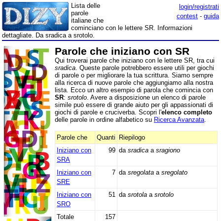
Lista delle
login/registrati
parole
contest
-
guida
italiane che
cominciano con le lettere SR. Informazioni
dettagliate. Da sradica a srotolo.
Parole che iniziano con SR
Qui troverai parole che iniziano con le lettere SR, tra cui
sradica
. Queste parole potrebbero essere utili per giochi
di parole o per migliorare la tua scrittura. Siamo sempre
alla ricerca di nuove parole che aggiungiamo alla nostra
lista. Ecco un altro esempio di parola che comincia con
SR
:
srotolo
. Avere a disposizione un elenco di parole
simile può essere di grande aiuto per gli appassionati di
giochi di parole e cruciverba. Scopri l'
elenco completo
delle parole in ordine alfabetico su
Ricerca Avanzata
.
Parole che
Quanti
Riepilogo
Iniziano con
99
da
sradica
a
sragiono
SRA
Iniziano con
7
da
sregolata
a
sregolato
SRE
Iniziano con
51
da
srotola
a
srotolo
SRO
Totale
157