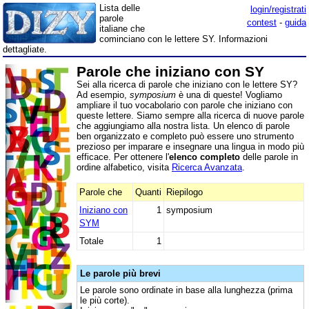
Lista delle
login/registrati
parole
contest
-
guida
italiane che
cominciano con le lettere SY. Informazioni
dettagliate.
Parole che iniziano con SY
Sei alla ricerca di parole che iniziano con le lettere SY?
Ad esempio,
symposium
è una di queste! Vogliamo
ampliare il tuo vocabolario con parole che iniziano con
queste lettere. Siamo sempre alla ricerca di nuove parole
che aggiungiamo alla nostra lista. Un elenco di parole
ben organizzato e completo può essere uno strumento
prezioso per imparare e insegnare una lingua in modo più
efficace. Per ottenere l'
elenco completo
delle parole in
ordine alfabetico, visita
Ricerca Avanzata
.
Parole che
Quanti
Riepilogo
Iniziano con
1
symposium
SYM
Totale
1
Le parole più brevi
Le parole sono ordinate in base alla lunghezza (prima
le più corte).