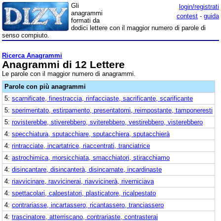
Gli
login/registrati
anagrammi
contest
-
guida
formati da
dodici lettere con il maggior numero di parole di
senso compiuto.
Ricerca Anagrammi
Anagrammi di 12 Lettere
Le parole con il maggior numero di anagrammi.
Parole con più anagrammi
5:
scarnificate, finestraccia, rinfacciaste, sacrificante, scarificante
5:
sperimentato, estirpamento, presentatomi, reimpostante, tamponeresti
5:
rovisterebbe, stiverebbero, sviterebbero, vestirebbero, visterebbero
4:
specchiatura, sputacchiare, sputacchiera, sputacchierà
4:
rintracciate, incartatrice, riaccentrati, tranciatrice
4:
astrochimica, morsicchiata, smacchiatori, stiracchiamo
4:
disincantare, disincanterà, disincarnate, incardinaste
4:
riavvicinare, ravvicinerai, riavvicinerà, riverniciava
4:
spettacolari, calpestatori, plasticatore, ricalpestato
4:
contrariasse, incartassero, ricantassero, tranciassero
4:
trascinatore, atterriscano, contrariaste, contrasterai