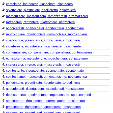
4:
cristolatria, lastricatori, riascoltarti, rilastricato
4:
spiattellare, piastrellate, spallieretta, spiattellerà
4:
masterizzare, masterizzerà, ramazzeresti, stramazzerei
4:
raffrenatori, raffronterai, riaffrontare, riaffronterà
4:
accorceresti, scartoccerei, scorteccerai, scortecciare
4:
mordicchiare, dormicchiare, dormicchierà, mordicchierà
4:
cospiratrice, presocratici, stropiccerai, stropicciare
4:
incartereste, incastrerete, ricantereste, trascinerete
4:
contemperare, compenetrare, compenetrerà, contempererà
4:
echistoterma, metastoriche, moschettiera, schiatteremo
4:
interessarci, intersecarsi, rinasceresti, rincaseresti
4:
cointestante, incontestate, sconnettiate, scontentiate
4:
cointestiamo, monoteistica, neoatticismo, neotomistica
4:
peridentario, preordiniate, riperdoniate, torpediniera
4:
assorderesti, disertassero, rassoderesti, ridestassero
4:
ripensamento, sperimentano, impersonante, speronamenti
4:
seminterrato, ritrosamente, sterminatore, transiteremo
4:
presentatori, ripresentato, anteporresti, riesportante
4:
soggettività, oggettivasti, oggettivista, soggettivati