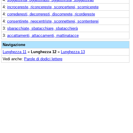
4:
incrocereste, riconcereste, sconcerterei, scornicerete
4:
correderesti, decorreresti, discorrerete, ricordereste
4:
consentirete, neocentriste, sconnetterei, scontenterei
3:
sbaracchiate, sbatacchiare, sbatacchierà
3:
accattamenti, attaccamenti, mattinatacce
Navigazione
Lunghezza 11
«
Lunghezza 12
»
Lunghezza 13
Vedi anche:
Parole di dodici lettere