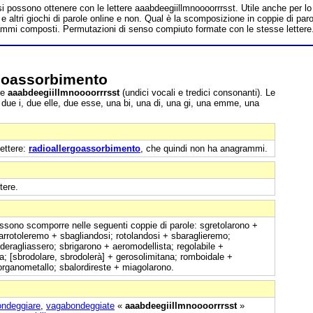
si possono ottenere con le lettere aaabdeegiillmnoooorrrsst. Utile anche per lo
 altri giochi di parole online e non. Qual è la scomposizione in coppie di parol
grammi composti. Permutazioni di senso compiuto formate con le stesse lettere
goassorbimento
re
aaabdeegiillmnoooorrrsst
(undici vocali e tredici consonanti). Le
e, due i, due elle, due esse, una bi, una di, una gi, una emme, una
lettere:
radioallergoassorbimento
, che quindi non ha anagrammi.
tere.
ssono scomporre nelle seguenti coppie di parole: sgretolarono +
arrotoleremo + sbagliandosi; rotolandosi + sbaraglieremo;
deragliassero; sbrigarono + aeromodellista; regolabile +
a; [sbrodolare, sbrodolerà] + gerosolimitana; romboidale +
 organometallo; sbalordireste + miagolarono.
ndeggiare
,
vagabondeggiate
«
aaabdeegiillmnoooorrrsst
»