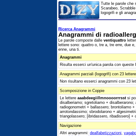
Tutte le parole che 
Scarabeo, Scrabble e
logogrifi e gli ana
Ricerca Anagrammi
Anagrammi di radioaller
Le parole composte dalle
ventiquattro
lette
lettere sono: quattro o, tre a, tre erre, due 
enne, una ti.
Anagrammi
Risulta esserci un'unica parola con queste 
Anagrammi parziali (logogrifi) con 23 lettere
Non risultano esserci anagrammi con 23 let
Scomposizione in Coppie
Le lettere
aaabdeegiillmnoooorrrsst
si po
disalberiamo; sgretoliamo + disalberarono; 
radiogonometri + ballassero; brontoliamo + 
arrotondassimo; sbrodolarono + algesimetri
triangolassero; [ibridassero, ribadissero] +
Navigazione
Altri anagrammi:
dealfabetizzazioni
,
vagabo