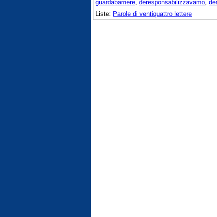
guardabarriere
,
deresponsabilizzavamo
,
de
Liste:
Parole di ventiquattro lettere