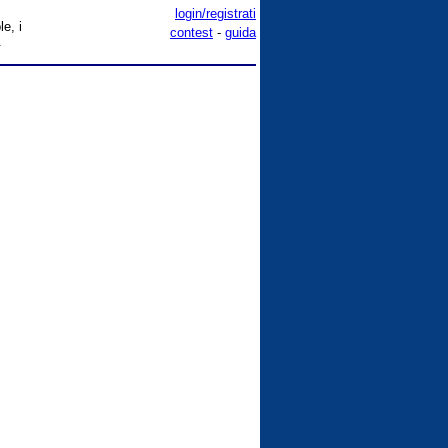
login/registrati
e, i
contest
-
guida
.