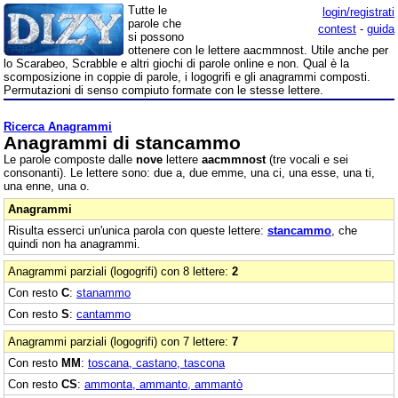
Tutte le
login/registrati
parole che
contest
-
guida
si possono
ottenere con le lettere aacmmnost. Utile anche per
lo Scarabeo, Scrabble e altri giochi di parole online e non. Qual è la
scomposizione in coppie di parole, i logogrifi e gli anagrammi composti.
Permutazioni di senso compiuto formate con le stesse lettere.
Ricerca Anagrammi
Anagrammi di stancammo
Le parole composte dalle
nove
lettere
aacmmnost
(tre vocali e sei
consonanti). Le lettere sono: due a, due emme, una ci, una esse, una ti,
una enne, una o.
Anagrammi
Risulta esserci un'unica parola con queste lettere:
stancammo
, che
quindi non ha anagrammi.
Anagrammi parziali (logogrifi) con 8 lettere:
2
Con resto
C
:
stanammo
Con resto
S
:
cantammo
Anagrammi parziali (logogrifi) con 7 lettere:
7
Con resto
MM
:
toscana, castano, tascona
Con resto
CS
:
ammonta, ammanto, ammantò