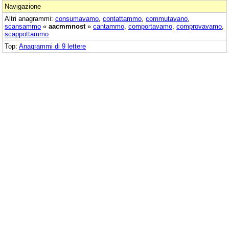
Navigazione
Altri anagrammi:
consumavamo
,
contattammo
,
commutavano
,
scansammo
«
aacmmnost
»
cantammo
,
comportavamo
,
comprovavamo
,
scappottammo
Top:
Anagrammi di 9 lettere