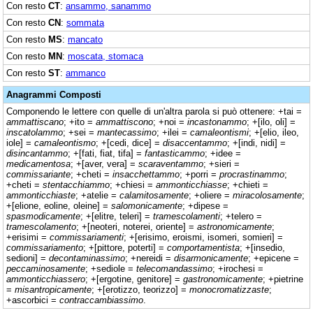
Con resto
CT
:
ansammo, sanammo
Con resto
CN
:
sommata
Con resto
MS
:
mancato
Con resto
MN
:
moscata, stomaca
Con resto
ST
:
ammanco
Anagrammi Composti
Componendo le lettere con quelle di un'altra parola si può ottenere: +tai =
ammattiscano
; +ito =
ammattiscono
; +noi =
incastonammo
; +[ilo, oli] =
inscatolammo
; +sei =
mantecassimo
; +ilei =
camaleontismi
; +[elio, ileo,
iole] =
camaleontismo
; +[cedi, dice] =
disaccentammo
; +[indi, nidi] =
disincantammo
; +[fati, fiat, tifa] =
fantasticammo
; +idee =
medicamentosa
; +[aver, vera] =
scaraventammo
; +sieri =
commissariante
; +cheti =
insacchettammo
; +porri =
procrastinammo
;
+cheti =
stentacchiammo
; +chiesi =
ammonticchiasse
; +chieti =
ammonticchiaste
; +atelie =
calamitosamente
; +oliere =
miracolosamente
;
+[elione, eoline, oleine] =
salomonicamente
; +dipese =
spasmodicamente
; +[elitre, teleri] =
tramescolamenti
; +telero =
tramescolamento
; +[neoteri, noterei, oriente] =
astronomicamente
;
+erisimi =
commissariamenti
; +[erisimo, eroismi, isomeri, somieri] =
commissariamento
; +[pittore, poterti] =
comportamentista
; +[insedio,
sedioni] =
decontaminassimo
; +nereidi =
disarmonicamente
; +epicene =
peccaminosamente
; +sediole =
telecomandassimo
; +irochesi =
ammonticchiassero
; +[ergotine, genitore] =
gastronomicamente
; +pietrine
=
misantropicamente
; +[erotizzo, teorizzo] =
monocromatizzaste
;
+ascorbici =
contraccambiassimo
.