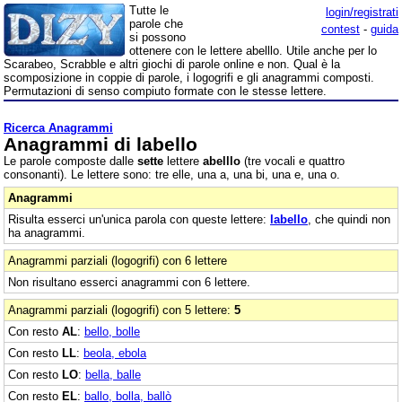
Tutte le
login/registrati
parole che
contest
-
guida
si possono
ottenere con le lettere abelllo. Utile anche per lo
Scarabeo, Scrabble e altri giochi di parole online e non. Qual è la
scomposizione in coppie di parole, i logogrifi e gli anagrammi composti.
Permutazioni di senso compiuto formate con le stesse lettere.
Ricerca Anagrammi
Anagrammi di labello
Le parole composte dalle
sette
lettere
abelllo
(tre vocali e quattro
consonanti). Le lettere sono: tre elle, una a, una bi, una e, una o.
Anagrammi
Risulta esserci un'unica parola con queste lettere:
labello
, che quindi non
ha anagrammi.
Anagrammi parziali (logogrifi) con 6 lettere
Non risultano esserci anagrammi con 6 lettere.
Anagrammi parziali (logogrifi) con 5 lettere:
5
Con resto
AL
:
bello, bolle
Con resto
LL
:
beola, ebola
Con resto
LO
:
bella, balle
Con resto
EL
:
ballo, bolla, ballò