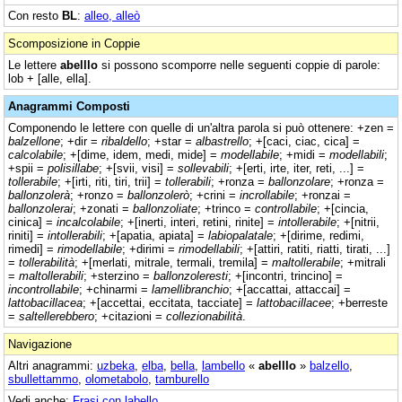
Con resto
BL
:
alleo, alleò
Scomposizione in Coppie
Le lettere
abelllo
si possono scomporre nelle seguenti coppie di parole:
lob + [alle, ella].
Anagrammi Composti
Componendo le lettere con quelle di un'altra parola si può ottenere: +zen =
balzellone
; +dir =
ribaldello
; +star =
albastrello
; +[caci, ciac, cica] =
calcolabile
; +[dime, idem, medi, mide] =
modellabile
; +midi =
modellabili
;
+spii =
polisillabe
; +[svii, visi] =
sollevabili
; +[erti, irte, iter, reti, ...] =
tollerabile
; +[irti, riti, tiri, trii] =
tollerabili
; +ronza =
ballonzolare
; +ronza =
ballonzolerà
; +ronzo =
ballonzolerò
; +crini =
incrollabile
; +ronzai =
ballonzolerai
; +zonati =
ballonzoliate
; +trinco =
controllabile
; +[cincia,
cinica] =
incalcolabile
; +[inerti, interi, retini, rinite] =
intollerabile
; +[nitrii,
riniti] =
intollerabili
; +[apatia, apiata] =
labiopalatale
; +[dirime, redimi,
rimedi] =
rimodellabile
; +dirimi =
rimodellabili
; +[attiri, ratiti, riatti, tirati, ...]
=
tollerabilità
; +[merlati, mitrale, termali, tremila] =
maltollerabile
; +mitrali
=
maltollerabili
; +sterzino =
ballonzoleresti
; +[incontri, trincino] =
incontrollabile
; +chinarmi =
lamellibranchio
; +[accattai, attaccai] =
lattobacillacea
; +[accettai, eccitata, tacciate] =
lattobacillacee
; +berreste
=
saltellerebbero
; +citazioni =
collezionabilità
.
Navigazione
Altri anagrammi:
uzbeka
,
elba
,
bella
,
lambello
«
abelllo
»
balzello
,
sbullettammo
,
olometabolo
,
tamburello
Vedi anche:
Frasi con labello