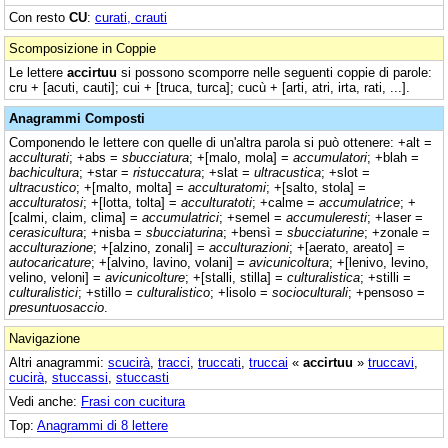
Con resto
CU
:
curati, crauti
Scomposizione in Coppie
Le lettere
accirtuu
si possono scomporre nelle seguenti coppie di parole:
cru + [acuti, cauti]; cui + [truca, turca]; cucù + [arti, atri, irta, rati, ...].
Anagrammi Composti
Componendo le lettere con quelle di un'altra parola si può ottenere: +alt =
acculturati
; +abs =
sbucciatura
; +[malo, mola] =
accumulatori
; +blah =
bachicultura
; +star =
ristuccatura
; +slat =
ultracustica
; +slot =
ultracustico
; +[malto, molta] =
acculturatomi
; +[salto, stola] =
acculturatosi
; +[lotta, tolta] =
acculturatoti
; +calme =
accumulatrice
; +
[calmi, claim, clima] =
accumulatrici
; +semel =
accumuleresti
; +laser =
cerasicultura
; +nisba =
sbucciaturina
; +bensì =
sbucciaturine
; +zonale =
acculturazione
; +[alzino, zonali] =
acculturazioni
; +[aerato, areato] =
autocaricature
; +[alvino, lavino, volani] =
avicunicoltura
; +[lenivo, levino,
velino, veloni] =
avicunicolture
; +[stalli, stilla] =
culturalistica
; +stilli =
culturalistici
; +stillo =
culturalistico
; +lisolo =
socioculturali
; +pensoso =
presuntuosaccio
.
Navigazione
Altri anagrammi:
scucirà
,
tracci
,
truccati
,
truccai
«
accirtuu
»
truccavi
,
cucirà
,
stuccassi
,
stuccasti
Vedi anche:
Frasi con cucitura
Top:
Anagrammi di 8 lettere