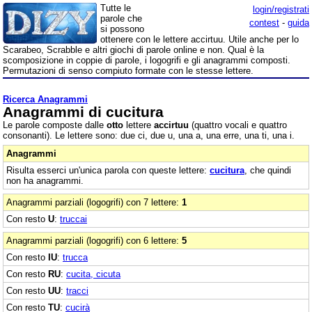
Tutte le
login/registrati
parole che
contest
-
guida
si possono
ottenere con le lettere accirtuu. Utile anche per lo
Scarabeo, Scrabble e altri giochi di parole online e non. Qual è la
scomposizione in coppie di parole, i logogrifi e gli anagrammi composti.
Permutazioni di senso compiuto formate con le stesse lettere.
Ricerca Anagrammi
Anagrammi di cucitura
Le parole composte dalle
otto
lettere
accirtuu
(quattro vocali e quattro
consonanti). Le lettere sono: due ci, due u, una a, una erre, una ti, una i.
Anagrammi
Risulta esserci un'unica parola con queste lettere:
cucitura
, che quindi
non ha anagrammi.
Anagrammi parziali (logogrifi) con 7 lettere:
1
Con resto
U
:
truccai
Anagrammi parziali (logogrifi) con 6 lettere:
5
Con resto
IU
:
trucca
Con resto
RU
:
cucita, cicuta
Con resto
UU
:
tracci
Con resto
TU
:
cucirà