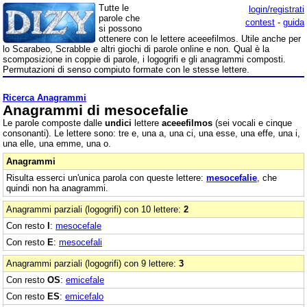
Tutte le
login/registrati
parole che
contest
-
guida
si possono
ottenere con le lettere aceeefilmos. Utile anche per
lo Scarabeo, Scrabble e altri giochi di parole online e non. Qual è la
scomposizione in coppie di parole, i logogrifi e gli anagrammi composti.
Permutazioni di senso compiuto formate con le stesse lettere.
Ricerca Anagrammi
Anagrammi di mesocefalie
Le parole composte dalle
undici
lettere
aceeefilmos
(sei vocali e cinque
consonanti). Le lettere sono: tre e, una a, una ci, una esse, una effe, una i,
una elle, una emme, una o.
Anagrammi
Risulta esserci un'unica parola con queste lettere:
mesocefalie
, che
quindi non ha anagrammi.
Anagrammi parziali (logogrifi) con 10 lettere:
2
Con resto
I
:
mesocefale
Con resto
E
:
mesocefali
Anagrammi parziali (logogrifi) con 9 lettere:
3
Con resto
OS
:
emicefale
Con resto
ES
:
emicefalo