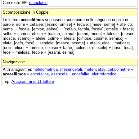
Con resto
EF
:
emoclasie
Scomposizione in Coppie
Le lettere
aceeefilmos
si possono scomporre nelle seguenti coppie di
parole: somi + cefalee; [esimo, omise] + fecale; [mese, seme] + afelico;
semel + focaie; [emise, esime] + [cefalo, fecola, focale]; omelie + fasce;
selfie + cameo; efesie + [calmo, colma]; [come, meco] + falesie; [mesco,
mosce, scemo] + afelie; colme + efesia; [cimose, cosime, semico] +
elafe; [cefo, foce] + semiale; [mesce, sceme] + afelio; elce + mafiose;
[celie, elice] + famose; celosie + fame; [colemie, miocele] + [fase, fesa];
fece + mielosa; fecole + [esami, esima].
Navigazione
Altri anagrammi:
nefelometrica
,
mesencefali
,
metencefali
,
cefalometrie
«
aceeefilmos
»
encefaline
,
esencefali
,
encefalite
,
elettroforetica
Top:
Anagrammi di 11 lettere