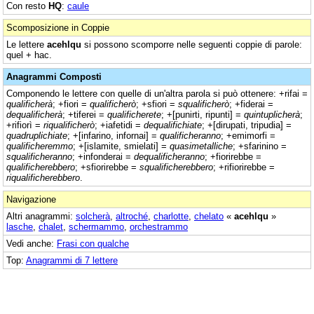
Con resto
HQ
:
caule
Scomposizione in Coppie
Le lettere
acehlqu
si possono scomporre nelle seguenti coppie di parole:
quel + hac.
Anagrammi Composti
Componendo le lettere con quelle di un'altra parola si può ottenere: +rifai =
qualificherà
; +fiori =
qualificherò
; +sfiori =
squalificherò
; +fiderai =
dequalificherà
; +tiferei =
qualificherete
; +[punirti, ripunti] =
quintuplicherà
;
+rifiorì =
riqualificherò
; +iafetidi =
dequalifichiate
; +[dirupati, tripudia] =
quadruplichiate
; +[infarino, infornai] =
qualificheranno
; +emimorfi =
qualificheremmo
; +[islamite, smielati] =
quasimetalliche
; +sfarinino =
squalificheranno
; +infonderai =
dequalificheranno
; +fiorirebbe =
qualificherebbero
; +sfiorirebbe =
squalificherebbero
; +rifiorirebbe =
riqualificherebbero
.
Navigazione
Altri anagrammi:
solcherà
,
altroché
,
charlotte
,
chelato
«
acehlqu
»
lasche
,
chalet
,
schermammo
,
orchestrammo
Vedi anche:
Frasi con qualche
Top:
Anagrammi di 7 lettere