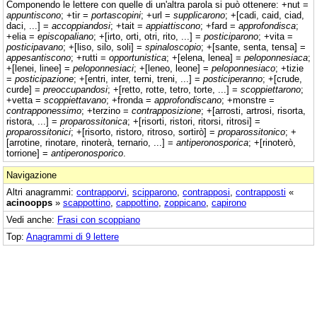
Componendo le lettere con quelle di un'altra parola si può ottenere: +nut =
appuntiscono
; +tir =
portascopini
; +url =
supplicarono
; +[cadi, caid, ciad,
daci, ...] =
accoppiandosi
; +tait =
appiattiscono
; +fard =
approfondisca
;
+elia =
episcopaliano
; +[irto, orti, otri, rito, ...] =
posticiparono
; +vita =
posticipavano
; +[liso, silo, soli] =
spinaloscopio
; +[sante, senta, tensa] =
appesantiscono
; +rutti =
opportunistica
; +[elena, lenea] =
peloponnesiaca
;
+[lenei, linee] =
peloponnesiaci
; +[leneo, leone] =
peloponnesiaco
; +tizie
=
posticipazione
; +[entri, inter, terni, treni, ...] =
posticiperanno
; +[crude,
curde] =
preoccupandosi
; +[retto, rotte, tetro, torte, ...] =
scoppiettarono
;
+vetta =
scoppiettavano
; +fronda =
approfondiscano
; +monstre =
contrapponessimo
; +terzino =
contrapposizione
; +[arrosti, artrosi, risorta,
ristora, ...] =
proparossitonica
; +[risorti, ristori, ritorsi, ritrosi] =
proparossitonici
; +[risorto, ristoro, ritroso, sortirò] =
proparossitonico
; +
[arrotine, rinotare, rinoterà, ternario, ...] =
antiperonosporica
; +[rinoterò,
torrione] =
antiperonosporico
.
Navigazione
Altri anagrammi:
contrapporvi
,
scipparono
,
contrapposi
,
contrapposti
«
acinoopps
»
scappottino
,
cappottino
,
zoppicano
,
capirono
Vedi anche:
Frasi con scoppiano
Top:
Anagrammi di 9 lettere