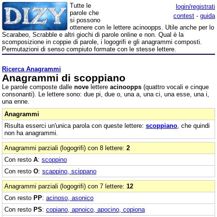
Tutte le
login/registrati
parole che
contest
-
guida
si possono
ottenere con le lettere acinoopps. Utile anche per lo
Scarabeo, Scrabble e altri giochi di parole online e non. Qual è la
scomposizione in coppie di parole, i logogrifi e gli anagrammi composti.
Permutazioni di senso compiuto formate con le stesse lettere.
Ricerca Anagrammi
Anagrammi di scoppiano
Le parole composte dalle
nove
lettere
acinoopps
(quattro vocali e cinque
consonanti). Le lettere sono: due pi, due o, una a, una ci, una esse, una i,
una enne.
Anagrammi
Risulta esserci un'unica parola con queste lettere:
scoppiano
, che quindi
non ha anagrammi.
Anagrammi parziali (logogrifi) con 8 lettere:
2
Con resto
A
:
scoppino
Con resto
O
:
scappino, scippano
Anagrammi parziali (logogrifi) con 7 lettere:
12
Con resto
PP
:
acinoso, asonico
Con resto
PS
:
copiano, apnoico, apocino, copiona