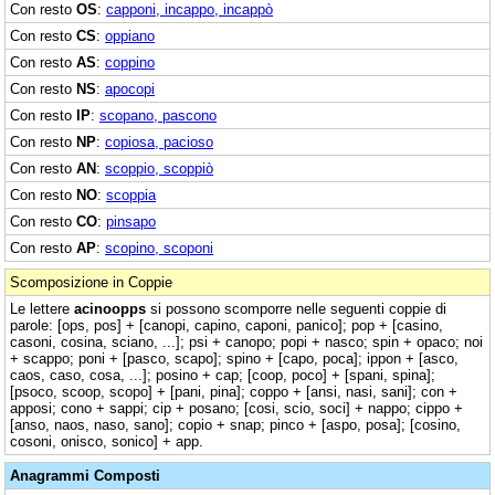
Con resto
OS
:
capponi, incappo, incappò
Con resto
CS
:
oppiano
Con resto
AS
:
coppino
Con resto
NS
:
apocopi
Con resto
IP
:
scopano, pascono
Con resto
NP
:
copiosa, pacioso
Con resto
AN
:
scoppio, scoppiò
Con resto
NO
:
scoppia
Con resto
CO
:
pinsapo
Con resto
AP
:
scopino, scoponi
Scomposizione in Coppie
Le lettere
acinoopps
si possono scomporre nelle seguenti coppie di
parole: [ops, pos] + [canopi, capino, caponi, panico]; pop + [casino,
casoni, cosina, sciano, ...]; psi + canopo; popi + nasco; spin + opaco; noi
+ scappo; poni + [pasco, scapo]; spino + [capo, poca]; ippon + [asco,
caos, caso, cosa, ...]; posino + cap; [coop, poco] + [spani, spina];
[psoco, scoop, scopo] + [pani, pina]; coppo + [ansi, nasi, sani]; con +
apposi; cono + sappi; cip + posano; [cosi, scio, soci] + nappo; cippo +
[anso, naos, naso, sano]; copio + snap; pinco + [aspo, posa]; [cosino,
cosoni, onisco, sonico] + app.
Anagrammi Composti