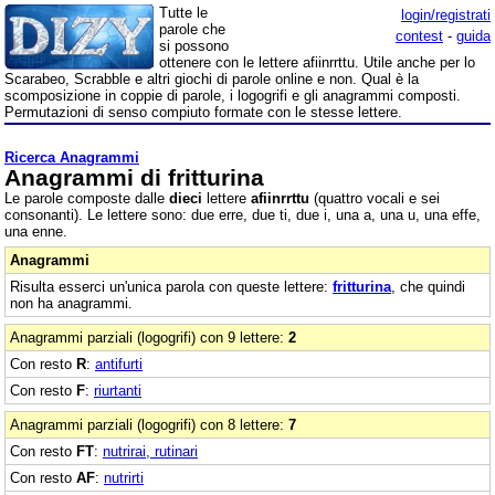
Tutte le
login/registrati
parole che
contest
-
guida
si possono
ottenere con le lettere afiinrrttu. Utile anche per lo
Scarabeo, Scrabble e altri giochi di parole online e non. Qual è la
scomposizione in coppie di parole, i logogrifi e gli anagrammi composti.
Permutazioni di senso compiuto formate con le stesse lettere.
Ricerca Anagrammi
Anagrammi di fritturina
Le parole composte dalle
dieci
lettere
afiinrrttu
(quattro vocali e sei
consonanti). Le lettere sono: due erre, due ti, due i, una a, una u, una effe,
una enne.
Anagrammi
Risulta esserci un'unica parola con queste lettere:
fritturina
, che quindi
non ha anagrammi.
Anagrammi parziali (logogrifi) con 9 lettere:
2
Con resto
R
:
antifurti
Con resto
F
:
riurtanti
Anagrammi parziali (logogrifi) con 8 lettere:
7
Con resto
FT
:
nutrirai, rutinari
Con resto
AF
:
nutrirti