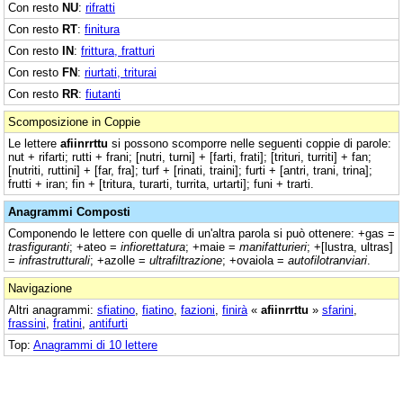
Con resto
NU
:
rifratti
Con resto
RT
:
finitura
Con resto
IN
:
frittura, fratturi
Con resto
FN
:
riurtati, triturai
Con resto
RR
:
fiutanti
Scomposizione in Coppie
Le lettere
afiinrrttu
si possono scomporre nelle seguenti coppie di parole:
nut + rifarti; rutti + frani; [nutri, turni] + [farti, frati]; [trituri, turriti] + fan;
[nutriti, ruttini] + [far, fra]; turf + [rinati, traini]; furti + [antri, trani, trina];
frutti + iran; fin + [tritura, turarti, turrita, urtarti]; funi + trarti.
Anagrammi Composti
Componendo le lettere con quelle di un'altra parola si può ottenere: +gas =
trasfiguranti
; +ateo =
infiorettatura
; +maie =
manifatturieri
; +[lustra, ultras]
=
infrastrutturali
; +azolle =
ultrafiltrazione
; +ovaiola =
autofilotranviari
.
Navigazione
Altri anagrammi:
sfiatino
,
fiatino
,
fazioni
,
finirà
«
afiinrrttu
»
sfarini
,
frassini
,
fratini
,
antifurti
Top:
Anagrammi di 10 lettere