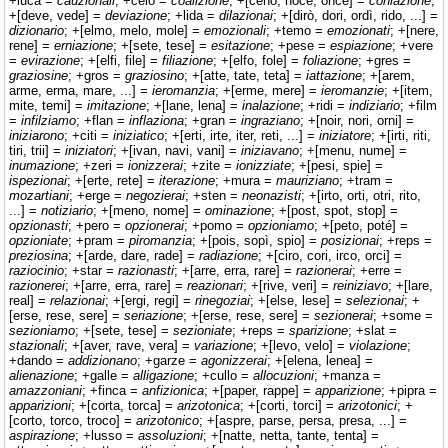
+luca =
cauzionali
; +celo =
coalizione
; +[ceno, noce, once] =
coniazione
;
+[deve, vede] =
deviazione
; +lida =
dilazionai
; +[dirò, dori, ordì, rido, ...] =
dizionario
; +[elmo, melo, mole] =
emozionali
; +temo =
emozionati
; +[nere,
rene] =
erniazione
; +[sete, tese] =
esitazione
; +pese =
espiazione
; +vere
=
evirazione
; +[elfi, file] =
filiazione
; +[elfo, fole] =
foliazione
; +gres =
graziosine
; +gros =
graziosino
; +[atte, tate, teta] =
iattazione
; +[arem,
arme, erma, mare, ...] =
ieromanzia
; +[erme, mere] =
ieromanzie
; +[item,
mite, temi] =
imitazione
; +[lane, lena] =
inalazione
; +ridi =
indiziario
; +film
=
infilziamo
; +flan =
inflaziona
; +gran =
ingraziano
; +[noir, nori, orni] =
iniziarono
; +citi =
iniziatico
; +[erti, irte, iter, reti, ...] =
iniziatore
; +[irti, riti,
tiri, trii] =
iniziatori
; +[ivan, navi, vani] =
iniziavano
; +[menu, nume] =
inumazione
; +zeri =
ionizzerai
; +zite =
ionizziate
; +[pesi, spie] =
ispezionai
; +[erte, rete] =
iterazione
; +mura =
mauriziano
; +tram =
mozartiani
; +erge =
negozierai
; +sten =
neonazisti
; +[irto, orti, otri, rito,
...] =
notiziario
; +[meno, nome] =
ominazione
; +[post, spot, stop] =
opzionasti
; +pero =
opzionerai
; +pomo =
opzioniamo
; +[peto, poté] =
opzioniate
; +pram =
piromanzia
; +[pois, sopì, spio] =
posizionai
; +reps =
preziosina
; +[arde, dare, rade] =
radiazione
; +[ciro, cori, irco, orci] =
raziocinio
; +star =
razionasti
; +[arre, erra, rare] =
razionerai
; +erre =
razionerei
; +[arre, erra, rare] =
reazionari
; +[rive, veri] =
reiniziavo
; +[lare,
real] =
relazionai
; +[ergi, regi] =
rinegoziai
; +[else, lese] =
selezionai
; +
[erse, rese, sere] =
seriazione
; +[erse, rese, sere] =
sezionerai
; +some =
sezioniamo
; +[sete, tese] =
sezioniate
; +reps =
sparizione
; +slat =
stazionali
; +[aver, rave, vera] =
variazione
; +[levo, velo] =
violazione
;
+dando =
addizionano
; +garze =
agonizzerai
; +[elena, lenea] =
alienazione
; +galle =
alligazione
; +cullo =
allocuzioni
; +manza =
amazzoniani
; +finca =
anfizionica
; +[paper, rappe] =
apparizione
; +pipra =
apparizioni
; +[corta, torca] =
arizotonica
; +[corti, torci] =
arizotonici
; +
[corto, torco, troco] =
arizotonico
; +[aspre, parse, persa, presa, ...] =
aspirazione
; +lusso =
assoluzioni
; +[natte, netta, tante, tenta] =