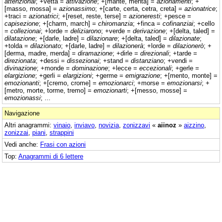
attenzionai
; +vetta =
attivazione
; +[mante, menta] =
azionamenti
; +
[masso, mossa] =
azionassimo
; +[carte, certa, cetra, creta] =
azionatrice
;
+traci =
azionatrici
; +[reset, reste, terse] =
azioneresti
; +pesce =
capisezione
; +[charm, march] =
chiromanzia
; +finca =
cofinanziai
; +cello
=
collezionai
; +lorde =
deliziarono
; +verde =
derivazione
; +[delta, taled] =
dilatazione
; +[darle, ladre] =
dilazionare
; +[delta, taled] =
dilazionate
;
+tolda =
dilazionato
; +[darle, ladre] =
dilazionerà
; +lorde =
dilazionerò
; +
[derma, madre, merda] =
diramazione
; +dirle =
direzionali
; +tarde =
direzionata
; +dessi =
dissezionai
; +stand =
distanziano
; +vendi =
divinazione
; +monde =
dominazione
; +lecce =
eccezionali
; +gerle =
elargizione
; +gerli =
elargizioni
; +germe =
emigrazione
; +[mento, monte] =
emozionanti
; +[cremo, crome] =
emozionarci
; +morse =
emozionarsi
; +
[metro, morte, torme, tremo] =
emozionarti
; +[messo, mosse] =
emozionassi
; ...
Navigazione
Altri anagrammi:
vinaio
,
inviavo
,
novizia
,
zonizzavi
«
aiinoz
»
aizzino
,
zonizzai
,
piani
,
strappini
Vedi anche:
Frasi con azioni
Top:
Anagrammi di 6 lettere