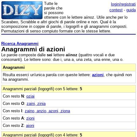
Tutte le
login/registrati
parole che
contest
-
guida
si possono
ottenere con le lettere aiinoz. Utile anche per lo
Scarabeo, Scrabble e altri giochi di parole online e non. Qual è la
scomposizione in coppie di parole, i logogrifi e gli anagrammi composti.
Permutazioni di senso compiuto formate con le stesse lettere.
Ricerca Anagrammi
Anagrammi di azioni
Le parole composte dalle
sei
lettere
aiinoz
(quattro vocali e due
consonanti). Le lettere sono: due i, una a, una zeta, una enne, una o.
Anagrammi
Risulta esserci un'unica parola con queste lettere:
azioni
, che quindi non
ha anagrammi.
Anagrammi parziali (logogrifi) con 5 lettere:
5
Con resto
N
:
oziai
Con resto
O
:
zaini, zinia
Con resto
I
:
zaino, anzio, azoni, ziona
Con resto
A
:
zioni
Con resto
Z
:
aioni
Anagrammi parziali (logogrifi) con 4 lettere:
5