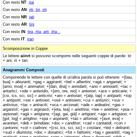
Con resto
NT
:
riai
Con resto
AN
:
riti, tiri, irti
Con resto
NR
:
iati
Con resto
AR
:
tini
Con resto
IN
:
tira, rita, arti, irta...
Con resto
IT
:
iran
Scomposizione in Coppie
Le lettere
aiinrt
si possono scomporre nelle seguenti coppie di parole: tir
+ ani; rii + tan.
Anagrammi Composti
Componendo le lettere con quelle di un'altra parola si può ottenere: +[bau,
bua] =
abiuranti
; +gag =
aggiranti
; +bel =
albertini
; +agà =
angariati
; +
[amo, moa] =
animatori
; +[dan, dna] =
annidarti
; +ano =
annoiarti
; +tac =
antartici
; +ode =
anteridio
; +[ero, ore, reo] =
anteriori
; +ace =
anticarie
; +
[csi, ics, sci, sic] =
anticrisi
; +aro =
antiorari
; +[atp, tap] =
antiparti
; +top
=
antiporti
; +sei =
antisieri
; +osé =
antisiero
; +cui =
antiurici
; +suv =
antivirus
; +tac =
antraciti
; +oca =
arcionati
; +ade =
ardeatini
; +gas =
arganisti
; +gas =
arginasti
; +[eta, tea] =
ariettina
; +tee =
ariettine
; +poa =
arpionati
; +agà =
artigiana
; +[agi, gai, già] =
artigiani
; +ago =
artigiano
; +
[gol, log] =
artiglino
; +spa =
aspiranti
; +tao =
attorniai
; +[ave, eva] =
avantieri
; +deb =
brindiate
; +doc =
canditori
; +cad =
cantaridi
; +con =
cantorini
; +col =
cialtroni
; +[csi, ics, sci, sic] =
cristiani
; +led =
deliranti
;
+sud =
diurnista
; +doc =
donatrici
; +fot =
fattorini
; +tag =
garantiti
; +tag =
gratinati
; +ong =
gratinino
; +ego =
iatrogeni
; +ben =
ibernanti
; +deb =