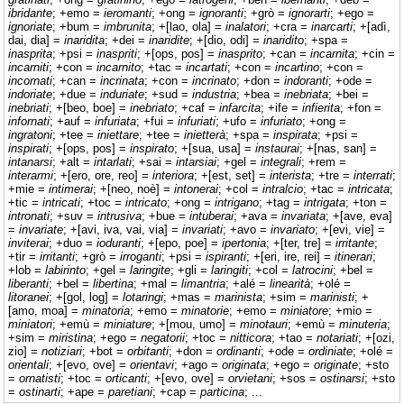
ibridante
; +emo =
ieromanti
; +ong =
ignoranti
; +grò =
ignorarti
; +ego =
ignoriate
; +bum =
imbrunita
; +[lao, ola] =
inalatori
; +cra =
inarcarti
; +[adì,
dai, dia] =
inaridita
; +dei =
inaridite
; +[dio, odi] =
inaridito
; +spa =
inasprita
; +psi =
inaspriti
; +[ops, pos] =
inasprito
; +can =
incarnita
; +cin =
incarniti
; +con =
incarnito
; +tac =
incartati
; +con =
incartino
; +con =
incornati
; +can =
incrinata
; +con =
incrinato
; +don =
indoranti
; +ode =
indoriate
; +due =
induriate
; +sud =
industria
; +bea =
inebriata
; +bei =
inebriati
; +[beo, boe] =
inebriato
; +caf =
infarcita
; +ife =
infierita
; +fon =
infornati
; +auf =
infuriata
; +fui =
infuriati
; +ufo =
infuriato
; +ong =
ingratoni
; +tee =
iniettare
; +tee =
inietterà
; +spa =
inspirata
; +psi =
inspirati
; +[ops, pos] =
inspirato
; +[sua, usa] =
instaurai
; +[nas, san] =
intanarsi
; +alt =
intarlati
; +sai =
intarsiai
; +gel =
integrali
; +rem =
interarmi
; +[ero, ore, reo] =
interiora
; +[est, set] =
interista
; +tre =
interrati
;
+mie =
intimerai
; +[neo, noè] =
intonerai
; +col =
intralcio
; +tac =
intricata
;
+tic =
intricati
; +toc =
intricato
; +ong =
intrigano
; +tag =
intrigata
; +ton =
intronati
; +suv =
intrusiva
; +bue =
intuberai
; +ava =
invariata
; +[ave, eva]
=
invariate
; +[avi, iva, vai, via] =
invariati
; +avo =
invariato
; +[evi, vie] =
inviterai
; +duo =
ioduranti
; +[epo, poe] =
ipertonia
; +[ter, tre] =
irritante
;
+tir =
irritanti
; +grò =
irroganti
; +psi =
ispiranti
; +[eri, ire, rei] =
itinerari
;
+lob =
labirinto
; +gel =
laringite
; +gli =
laringiti
; +col =
latrocini
; +bel =
liberanti
; +bel =
libertina
; +mal =
limantria
; +alé =
linearità
; +olé =
litoranei
; +[gol, log] =
lotaringi
; +mas =
marinista
; +sim =
marinisti
; +
[amo, moa] =
minatoria
; +emo =
minatorie
; +emo =
miniatore
; +mio =
miniatori
; +emù =
miniature
; +[mou, umo] =
minotauri
; +emù =
minuteria
;
+sim =
miristina
; +ego =
negatorii
; +toc =
nitticora
; +tao =
notariati
; +[ozi,
zio] =
notiziari
; +bot =
orbitanti
; +don =
ordinanti
; +ode =
ordiniate
; +olé =
orientali
; +[evo, ove] =
orientavi
; +ago =
originata
; +ego =
originate
; +sto
=
ornatisti
; +toc =
orticanti
; +[evo, ove] =
orvietani
; +sos =
ostinarsi
; +sto
=
ostinarti
; +ape =
paretiani
; +cap =
particina
; ...