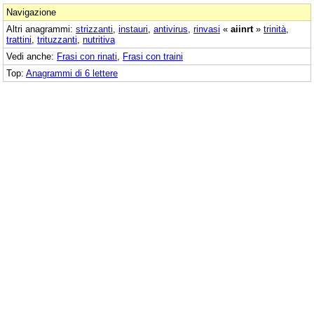
Navigazione
Altri anagrammi:
strizzanti
,
instauri
,
antivirus
,
rinvasi
«
aiinrt
»
trinità
,
trattini
,
trituzzanti
,
nutritiva
Vedi anche:
Frasi con rinati
,
Frasi con traini
Top:
Anagrammi di 6 lettere