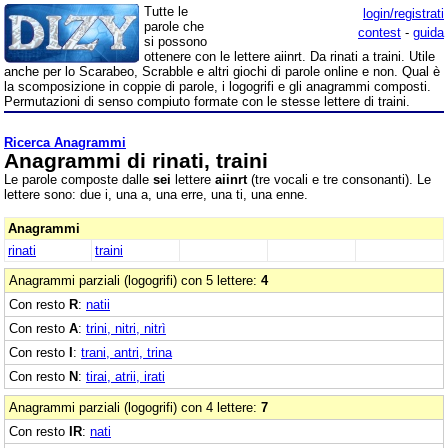
Tutte le
login/registrati
parole che
contest
-
guida
si possono
ottenere con le lettere aiinrt. Da rinati a traini. Utile
anche per lo Scarabeo, Scrabble e altri giochi di parole online e non. Qual è
la scomposizione in coppie di parole, i logogrifi e gli anagrammi composti.
Permutazioni di senso compiuto formate con le stesse lettere di traini.
Ricerca Anagrammi
Anagrammi di rinati, traini
Le parole composte dalle
sei
lettere
aiinrt
(tre vocali e tre consonanti). Le
lettere sono: due i, una a, una erre, una ti, una enne.
Anagrammi
rinati
traini
Anagrammi parziali (logogrifi) con 5 lettere:
4
Con resto
R
:
natii
Con resto
A
:
trini, nitri, nitrì
Con resto
I
:
trani, antri, trina
Con resto
N
:
tirai, atrii, irati
Anagrammi parziali (logogrifi) con 4 lettere:
7
Con resto
IR
:
nati