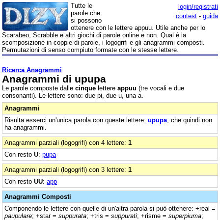
Tutte le
login/registrati
parole che
contest
-
guida
si possono
ottenere con le lettere appuu. Utile anche per lo
Scarabeo, Scrabble e altri giochi di parole online e non. Qual è la
scomposizione in coppie di parole, i logogrifi e gli anagrammi composti.
Permutazioni di senso compiuto formate con le stesse lettere.
Ricerca Anagrammi
Anagrammi di upupa
Le parole composte dalle
cinque
lettere
appuu
(tre vocali e due
consonanti). Le lettere sono: due pi, due u, una a.
Anagrammi
Risulta esserci un'unica parola con queste lettere:
upupa
, che quindi non
ha anagrammi.
Anagrammi parziali (logogrifi) con 4 lettere:
1
Con resto
U
:
pupa
Anagrammi parziali (logogrifi) con 3 lettere:
1
Con resto
UU
:
app
Anagrammi Composti
Componendo le lettere con quelle di un'altra parola si può ottenere: +real =
paupulare
; +star =
suppurata
; +tris =
suppurati
; +risme =
superpiuma
;