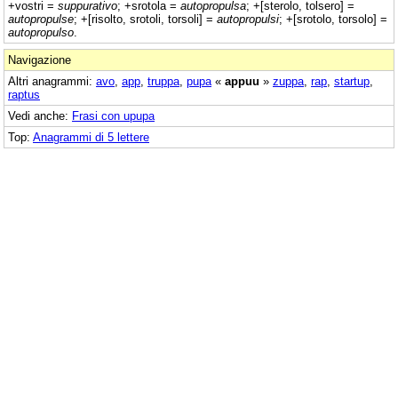
+vostri =
suppurativo
; +srotola =
autopropulsa
; +[sterolo, tolsero] =
autopropulse
; +[risolto, srotoli, torsoli] =
autopropulsi
; +[srotolo, torsolo] =
autopropulso
.
Navigazione
Altri anagrammi:
avo
,
app
,
truppa
,
pupa
«
appuu
»
zuppa
,
rap
,
startup
,
raptus
Vedi anche:
Frasi con upupa
Top:
Anagrammi di 5 lettere