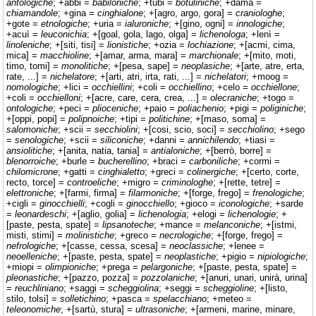
antologiche
; +abbi =
babiloniche
; +tubi =
botuliniche
; +dama =
chiamandole
; +gina =
cinghialone
; +[agro, argo, gora] =
craniologhe
;
+gote =
etnologiche
; +uria =
ialuroniche
; +[gino, ogni] =
innologiche
;
+acuì =
leuconichia
; +[goal, gola, lago, olga] =
lichenologa
; +lenì =
linoleniche
; +[siti, tisi] =
lionistiche
; +ozia =
lochiazione
; +[acmi, cima,
mica] =
macchioline
; +[amar, arma, mara] =
marchionale
; +[mito, moti,
timo, tomi] =
monolitiche
; +[pesa, sape] =
neoplasiche
; +[arte, atre, erta,
rate, ...] =
nichelatore
; +[arti, atri, irta, rati, ...] =
nichelatori
; +moog =
nomologiche
; +lici =
occhiellini
; +coli =
occhiellino
; +celo =
occhiellone
;
+coli =
occhielloni
; +[acre, care, cera, crea, ...] =
olecraniche
; +togo =
ontologiche
; +peci =
plioceniche
; +paio =
poliachenio
; +pigi =
poliginiche
;
+[oppi, popi] =
polipnoiche
; +tipi =
politichine
; +[maso, soma] =
salomoniche
; +scii =
secchiolini
; +[cosi, scio, soci] =
secchiolino
; +sego
=
senologiche
; +scii =
siliconiche
; +danni =
annichilendo
; +tiasi =
ansiolitiche
; +[anita, natia, tania] =
antialoniche
; +[berrò, borre] =
blenorroiche
; +burle =
bucherellino
; +braci =
carboniliche
; +cormi =
chilomicrone
; +gatti =
cinghialetto
; +greci =
colinergiche
; +[certo, corte,
recto, torce] =
controeliche
; +migro =
criminologhe
; +[rette, tetre] =
elettroniche
; +[farmi, firma] =
filarmoniche
; +[forge, frego] =
frenologiche
;
+cigli =
ginocchielli
; +cogli =
ginocchiello
; +gioco =
iconologiche
; +sarde
=
leonardeschi
; +[aglio, golia] =
lichenologia
; +elogi =
lichenologie
; +
[paste, pesta, spate] =
lipsanoteche
; +mance =
melanconiche
; +[istmi,
misti, stimi] =
molinistiche
; +greco =
necrologiche
; +[forge, frego] =
nefrologiche
; +[casse, cessa, scesa] =
neoclassiche
; +lenee =
neoelleniche
; +[paste, pesta, spate] =
neoplastiche
; +pigio =
nipiologiche
;
+miopi =
olimpioniche
; +prega =
pelargoniche
; +[paste, pesta, spate] =
pleonastiche
; +[pazzo, pozza] =
pozzolaniche
; +[anuri, unari, unirà, urina]
=
reuchliniano
; +saggi =
scheggiolina
; +seggi =
scheggioline
; +[listo,
stilo, tolsi] =
solletichino
; +pasca =
spelacchiano
; +meteo =
teleonomiche
; +[sartù, stura] =
ultrasoniche
; +[armeni, marine, minare,