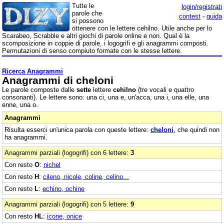
Tutte le
login/registrati
parole che
contest
-
guida
si possono
ottenere con le lettere cehilno. Utile anche per lo
Scarabeo, Scrabble e altri giochi di parole online e non. Qual è la
scomposizione in coppie di parole, i logogrifi e gli anagrammi composti.
Permutazioni di senso compiuto formate con le stesse lettere.
Ricerca Anagrammi
Anagrammi di cheloni
Le parole composte dalle
sette
lettere
cehilno
(tre vocali e quattro
consonanti). Le lettere sono: una ci, una e, un'acca, una i, una elle, una
enne, una o.
Anagrammi
Risulta esserci un'unica parola con queste lettere:
cheloni
, che quindi non
ha anagrammi.
Anagrammi parziali (logogrifi) con 6 lettere:
3
Con resto
O
:
nichel
Con resto
H
:
cileno, nicole, coline, celino...
Con resto
L
:
echino, ochine
Anagrammi parziali (logogrifi) con 5 lettere:
9
Con resto
HL
:
icone, onice