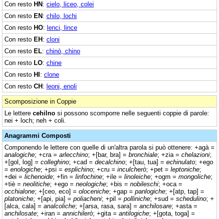
Con resto
HN
:
cielo, liceo, colei
Con resto
EN
:
chilo, lochi
Con resto
HO
:
lenci, lince
Con resto
EH
:
cloni
Con resto
EL
:
chinò, chino
Con resto
LO
:
chine
Con resto
HI
:
clone
Con resto
CH
:
leoni, enoli
Scomposizione in Coppie
Le lettere
cehilno
si possono scomporre nelle seguenti coppie di parole:
nei + loch; neh + coli.
Anagrammi Composti
Componendo le lettere con quelle di un'altra parola si può ottenere: +agà =
analogiche
; +cra =
arlecchino
; +[bar, bra] =
bronchiale
; +zia =
chelazioni
;
+[gol, log] =
colleghino
; +cad =
decalchino
; +[tau, tua] =
echinulato
; +ego
=
enologiche
; +psi =
esplichino
; +cru =
inculcherò
; +pet =
leptoniche
;
+dei =
lichenoide
; +fin =
linfochine
; +ile =
linoleiche
; +ogm =
mongoliche
;
+tiè =
neolitiche
; +ego =
neologiche
; +bis =
nobileschi
; +oca =
occhialone
; +[ceo, eco] =
oloceniche
; +gap =
panlogiche
; +[atp, tap] =
platoniche
; +[api, pia] =
poliacheni
; +pil =
polliniche
; +sud =
schedulino
; +
[alca, cala] =
analcoliche
; +[arsa, rasa, sara] =
anchilosare
; +asta =
anchilosate
; +iran =
annichilerò
; +gita =
antilogiche
; +[gota, toga] =