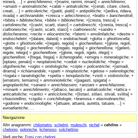
minerà, ...] =
annichileremo
; +[marini, ramini, rimani] =
annichiliremo
;
+amasti =
anomalistiche
; +calati =
antialcoliche
; +[cerati, citare, citerà,
creati, ...] =
anticoleriche
; +[patiti, piatti] =
antipolitiche
; +[ardiva, ridava,
rivada] =
archiviandole
; +cresca =
arlecchinesco
; +bratto =
bancherottoli
;
+bibita =
bibliotechina
; +bibite =
bibliotechine
; +[cresta, tresca] =
cartolinesche
; +[castri, scarti, starci] =
cartolineschi
; +[cresta, tresca] =
cialtronesche
; +[castri, scarti, starci] =
cialtroneschi
; +sandro =
dislocheranno
; +recite =
eliocentriche
; +fatemi =
emolinfatiche
; +destre =
endoscheletri
; +[datare, daterà] =
endotracheali
; +glotta =
ghiottoncella
;
+glotte =
ghiottoncelle
; +[regalo, regola] =
giocherellano
; +[glorie, regoli,
rigelo, rilego] =
giocherellino
; +[regalo, regola] =
giocherellona
; +[gelerò,
regole, relego] =
giocherellone
; +[glorie, regoli, rigelo, rilego] =
giocherelloni
; +[fregai, fregia] =
lichenografie
; +emigra =
mineralogiche
; +
[eptano, penato] =
neoplatoniche
; +ceduti =
nucleotidiche
; +fregio =
oligofreniche
; +rogito =
ornitologiche
; +cripte =
policentriche
; +[armadi,
dirama] =
richiamandole
; +sparti =
rinoplastiche
; +gelose =
selenologiche
;
+togata =
tanatologiche
; +spetta =
tenoplastiche
; +visiti =
violinistiche
; +
[ematomi, temiamo] =
ammonioteliche
; +[pagasti, spigata] =
angioplastiche
; +sanarsi =
annichilassero
; +anziani =
annichilazione
;
+minanti =
annichilimento
; +[altaico, laicato] =
antialcooliche
; +tattica =
anticattoliche
; +cantici =
anticicloniche
; +[listavi, stilavi, stivali, svilita] =
chiavistellino
; +cigolio =
conchiliologie
; +bramosa =
elasmobranchio
;
+godrone =
endocrinologhe
; +[attuare, attuerà, auretta, tatuare, ...] =
euroatlantiche
; ...
Navigazione
Altri anagrammi:
chilometro
,
schelmi
,
muleschi
,
nichel
«
cehilno
»
chelonio
,
poloniche
,
lichenoso
,
solchettino
Vedi anche:
Frasi con cheloni