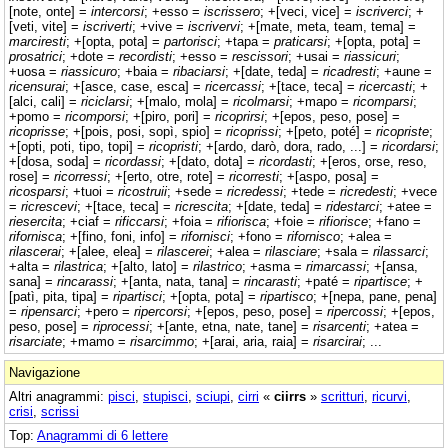
[note, onte] =
intercorsi
; +esso =
iscrissero
; +[veci, vice] =
iscriverci
; +
[veti, vite] =
iscriverti
; +vive =
iscrivervi
; +[mate, meta, team, tema] =
marciresti
; +[opta, pota] =
partorisci
; +tapa =
praticarsi
; +[opta, pota] =
prosatrici
; +dote =
recordisti
; +esso =
rescissori
; +usai =
riassicuri
;
+uosa =
riassicuro
; +baia =
ribaciarsi
; +[date, teda] =
ricadresti
; +aune =
ricensurai
; +[asce, case, esca] =
ricercassi
; +[tace, teca] =
ricercasti
; +
[alci, cali] =
riciclarsi
; +[malo, mola] =
ricolmarsi
; +mapo =
ricomparsi
;
+pomo =
ricomporsi
; +[piro, pori] =
ricoprirsi
; +[epos, peso, pose] =
ricoprisse
; +[pois, posi, sopì, spio] =
ricoprissi
; +[peto, poté] =
ricopriste
;
+[opti, poti, tipo, topi] =
ricopristi
; +[ardo, darò, dora, rado, ...] =
ricordarsi
;
+[dosa, soda] =
ricordassi
; +[dato, dota] =
ricordasti
; +[eros, orse, reso,
rose] =
ricorressi
; +[erto, otre, rote] =
ricorresti
; +[aspo, posa] =
ricosparsi
; +tuoi =
ricostruii
; +sede =
ricredessi
; +tede =
ricredesti
; +vece
=
ricrescevi
; +[tace, teca] =
ricrescita
; +[date, teda] =
ridestarci
; +atee =
riesercita
; +ciaf =
rificcarsi
; +foia =
rifiorisca
; +foie =
rifiorisce
; +fano =
rifornisca
; +[fino, foni, info] =
rifornisci
; +fono =
rifornisco
; +alea =
rilascerai
; +[alee, elea] =
rilascerei
; +alea =
rilasciare
; +sala =
rilassarci
;
+alta =
rilastrica
; +[alto, lato] =
rilastrico
; +asma =
rimarcassi
; +[ansa,
sana] =
rincarassi
; +[anta, nata, tana] =
rincarasti
; +paté =
ripartisce
; +
[patì, pita, tipa] =
ripartisci
; +[opta, pota] =
ripartisco
; +[nepa, pane, pena]
=
ripensarci
; +pero =
ripercorsi
; +[epos, peso, pose] =
ripercossi
; +[epos,
peso, pose] =
riprocessi
; +[ante, etna, nate, tane] =
risarcenti
; +atea =
risarciate
; +mamo =
risarcimmo
; +[arai, aria, raia] =
risarcirai
; ...
Navigazione
Altri anagrammi:
pisci
,
stupisci
,
sciupi
,
cirri
«
ciirrs
»
scritturi
,
ricurvi
,
crisi
,
scrissi
Top:
Anagrammi di 6 lettere