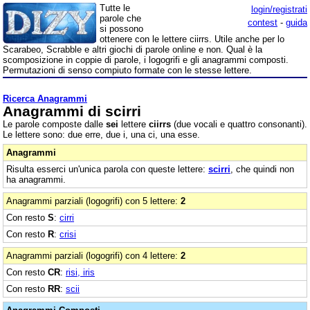
Tutte le
login/registrati
parole che
contest
-
guida
si possono
ottenere con le lettere ciirrs. Utile anche per lo
Scarabeo, Scrabble e altri giochi di parole online e non. Qual è la
scomposizione in coppie di parole, i logogrifi e gli anagrammi composti.
Permutazioni di senso compiuto formate con le stesse lettere.
Ricerca Anagrammi
Anagrammi di scirri
Le parole composte dalle
sei
lettere
ciirrs
(due vocali e quattro consonanti).
Le lettere sono: due erre, due i, una ci, una esse.
Anagrammi
Risulta esserci un'unica parola con queste lettere:
scirri
, che quindi non
ha anagrammi.
Anagrammi parziali (logogrifi) con 5 lettere:
2
Con resto
S
:
cirri
Con resto
R
:
crisi
Anagrammi parziali (logogrifi) con 4 lettere:
2
Con resto
CR
:
risi, iris
Con resto
RR
:
scii