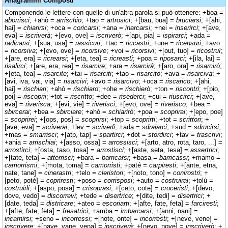
Anagrammi Composti
Componendo le lettere con quelle di un'altra parola si può ottenere: +boa =
aborrisci
; +ahò =
arrischio
; +tao =
artrosici
; +[bau, bua] =
bruciarsi
; +[ahi,
hai] =
chiarirsi
; +oca =
coricarsi
; +ana =
inarcarsi
; +nei =
inserirci
; +[ave,
eva] =
iscriverà
; +[evo, ove] =
iscriverò
; +[api, pia] =
ispirarci
; +ada =
radicarsi
; +[sua, usa] =
rassicuri
; +tac =
riccastri
; +une =
ricensuri
; +avo
=
ricorsiva
; +[evo, ove] =
ricorsive
; +voi =
ricorsivi
; +[out, tuo] =
ricostruì
;
+[are, era] =
ricrearsi
; +[eta, tea] =
ricreasti
; +poa =
riposarci
; +[ila, lai] =
risalirci
; +[are, era, rea] =
risarcire
; +ara =
risarcirà
; +[aro, ora] =
risarcirò
;
+[eta, tea] =
risarcite
; +tai =
risarciti
; +tao =
risarcito
; +ava =
risarciva
; +
[avi, iva, vai, via] =
risarcivi
; +avo =
risarcivo
; +oca =
riscarico
; +[ahi,
hai] =
rischiari
; +ahò =
rischiaro
; +ohe =
rischierò
; +ton =
riscontri
; +[pio,
poi] =
riscoprii
; +tot =
riscritto
; +dee =
risederci
; +cui =
riuscirci
; +[ave,
eva] =
riverisca
; +[evi, vie] =
riverisci
; +[evo, ove] =
riverisco
; +bea =
sbircerai
; +bea =
sbirciare
; +ahò =
schiarirò
; +poa =
scoprirai
; +[epo, poe]
=
scoprirei
; +[ops, pos] =
scoprirsi
; +top =
scoprirti
; +tot =
scrittori
; +
[ave, eva] =
scriverai
; +lev =
scriverli
; +ada =
sdraiarci
; +sud =
sdrucirsi
;
+mas =
smarrisci
; +[atp, tap] =
spartirci
; +dot =
stordirci
; +tav =
trascrivi
;
+ahia =
arrischiai
; +[asso, ossa] =
arrossisci
; +[arto, atro, rota, taro, ...] =
arrostirci
; +[osta, taso, tosa] =
arrostisci
; +[aste, seta, tesa] =
assertrici
;
+[tate, teta] =
atterrisci
; +bara =
barricarsi
; +basa =
barricassi
; +mamo =
camorrismi
; +[mota, toma] =
camorristi
; +paté =
carpiresti
; +[ante, etna,
nate, tane] =
cinerastri
; +telo =
cleristori
; +[noto, tono] =
conirostri
; +
[peto, poté] =
copriresti
; +poso =
corrisposi
; +auto =
costruirai
; +tolù =
costruirli
; +[aspo, posa] =
crisoprasi
; +[ceto, cote] =
croceristi
; +[devo,
dove, vedo] =
discorrevi
; +tede =
disertrice
; +[dite, tedi] =
disertrici
; +
[date, teda] =
districare
; +ateo =
escoriarti
; +[afte, fate, feta] =
farciresti
;
+[afte, fate, feta] =
fresatrici
; +amba =
imbarcarsi
; +[anni, nani] =
incarnirsi
; +seno =
incorressi
; +[note, onte] =
incorresti
; +[neve, vene] =
inscrivere
; +[nave, vane, vena] =
inscriverà
; +[nevo, nove] =
inscriverò
; +