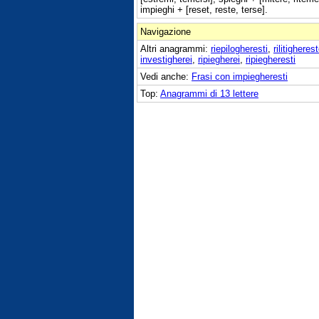
impieghi + [reset, reste, terse].
Navigazione
Altri anagrammi:
riepilogheresti
,
rilitigheres
investigherei
,
ripiegherei
,
ripiegheresti
Vedi anche:
Frasi con impiegheresti
Top:
Anagrammi di 13 lettere