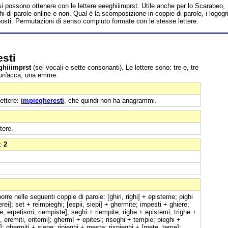
si possono ottenere con le lettere eeeghiiimprst. Utile anche per lo Scarabeo,
hi di parole online e non. Qual è la scomposizione in coppie di parole, i logogri
sti. Permutazioni di senso compiuto formate con le stesse lettere.
sti
ghiiimprst
(sei vocali e sette consonanti). Le lettere sono: tre e, tre
i, un'acca, una emme.
lettere:
impiegheresti
, che quindi non ha anagrammi.
tere.
e:
2
e nelle seguenti coppie di parole: [ghiri, righi] + episteme; pighi
ei]; set + reimpieghi; [espii, siepi] + ghermite; impesti + ghiere;
te, erpetismi, riempiste]; seghi + riempite; righe + epistemi; trighe +
 eremiti, eritemi]; ghermì + epitesi; riseghi + tempie; pieghi +
]; ghermiti + siepe; ripieghi + meste; rispieghi + [mete, teme];