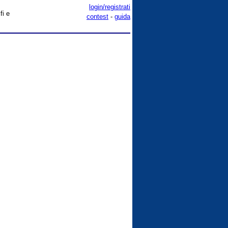
login/registrati
fi e
contest
-
guida