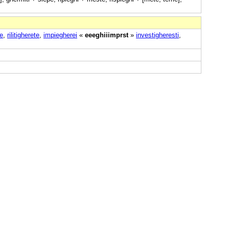
te
,
rilitigherete
,
impiegherei
«
eeeghiiimprst
»
investigheresti
,