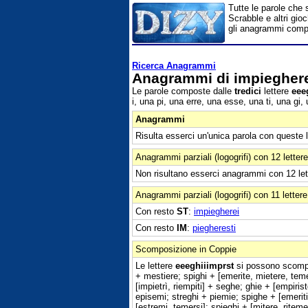
Tutte le parole che 
Scrabble e altri gioc
gli anagrammi compo
Ricerca Anagrammi
Anagrammi di impieghere
Le parole composte dalle
tredici
lettere
eee
i, una pi, una erre, una esse, una ti, una g
Anagrammi
Risulta esserci un'unica parola con queste 
Anagrammi parziali (logogrifi) con 12 lettere
Non risultano esserci anagrammi con 12 let
Anagrammi parziali (logogrifi) con 11 letter
Con resto
ST
:
impiegherei
Con resto
IM
:
piegheresti
Scomposizione in Coppie
Le lettere
eeeghiiimprst
si possono scomporr
+ mestiere; spighi + [emerite, mietere, temer
[impietrì, riempiti] + seghe; ghie + [empiris
episemi; streghi + piemie; spighe + [emeriti,
[estremi, temersi]; spieghi + [mitere, riteme