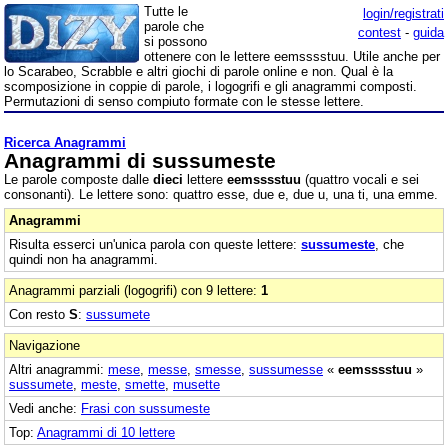
Tutte le
login/registrati
parole che
contest
-
guida
si possono
ottenere con le lettere eemsssstuu. Utile anche per
lo Scarabeo, Scrabble e altri giochi di parole online e non. Qual è la
scomposizione in coppie di parole, i logogrifi e gli anagrammi composti.
Permutazioni di senso compiuto formate con le stesse lettere.
Ricerca Anagrammi
Anagrammi di sussumeste
Le parole composte dalle
dieci
lettere
eemsssstuu
(quattro vocali e sei
consonanti). Le lettere sono: quattro esse, due e, due u, una ti, una emme.
Anagrammi
Risulta esserci un'unica parola con queste lettere:
sussumeste
, che
quindi non ha anagrammi.
Anagrammi parziali (logogrifi) con 9 lettere:
1
Con resto
S
:
sussumete
Navigazione
Altri anagrammi:
mese
,
messe
,
smesse
,
sussumesse
«
eemsssstuu
»
sussumete
,
meste
,
smette
,
musette
Vedi anche:
Frasi con sussumeste
Top:
Anagrammi di 10 lettere