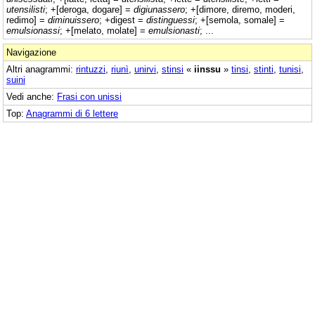
utensilisti
; +[deroga, dogare] =
digiunassero
; +[dimore, diremo, moderi,
redimo] =
diminuissero
; +digest =
distinguessi
; +[semola, somale] =
emulsionassi
; +[melato, molate] =
emulsionasti
; ...
Navigazione
Altri anagrammi:
rintuzzi
,
riunì
,
unirvi
,
stinsi
«
iinssu
»
tinsi
,
stinti
,
tunisi
,
suini
Vedi anche:
Frasi con unissi
Top:
Anagrammi di 6 lettere