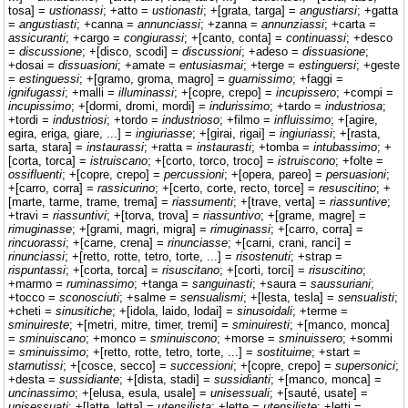
tosa] =
ustionassi
; +atto =
ustionasti
; +[grata, targa] =
angustiarsi
; +gatta
=
angustiasti
; +canna =
annunciassi
; +zanna =
annunziassi
; +carta =
assicuranti
; +cargo =
congiurassi
; +[canto, conta] =
continuassi
; +desco
=
discussione
; +[disco, scodi] =
discussioni
; +adeso =
dissuasione
;
+dosai =
dissuasioni
; +amate =
entusiasmai
; +terge =
estinguersi
; +geste
=
estinguessi
; +[gramo, groma, magro] =
guarnissimo
; +faggi =
ignifugassi
; +malli =
illuminassi
; +[copre, crepo] =
incupissero
; +compi =
incupissimo
; +[dormi, dromi, mordi] =
indurissimo
; +tardo =
industriosa
;
+tordi =
industriosi
; +tordo =
industrioso
; +filmo =
influissimo
; +[agire,
egira, eriga, giare, ...] =
ingiuriasse
; +[girai, rigai] =
ingiuriassi
; +[rasta,
sarta, stara] =
instaurassi
; +ratta =
instaurasti
; +tomba =
intubassimo
; +
[corta, torca] =
istruiscano
; +[corto, torco, troco] =
istruiscono
; +folte =
ossifluenti
; +[copre, crepo] =
percussioni
; +[opera, pareo] =
persuasioni
;
+[carro, corra] =
rassicurino
; +[certo, corte, recto, torce] =
resuscitino
; +
[marte, tarme, trame, trema] =
riassumenti
; +[trave, verta] =
riassuntive
;
+travi =
riassuntivi
; +[torva, trova] =
riassuntivo
; +[grame, magre] =
rimuginasse
; +[grami, magri, migra] =
rimuginassi
; +[carro, corra] =
rincuorassi
; +[carne, crena] =
rinunciasse
; +[carni, crani, ranci] =
rinunciassi
; +[retto, rotte, tetro, torte, ...] =
risostenuti
; +strap =
rispuntassi
; +[corta, torca] =
risuscitano
; +[corti, torci] =
risuscitino
;
+marmo =
ruminassimo
; +tanga =
sanguinasti
; +saura =
saussuriani
;
+tocco =
sconosciuti
; +salme =
sensualismi
; +[lesta, tesla] =
sensualisti
;
+cheti =
sinusitiche
; +[idola, laido, lodai] =
sinusoidali
; +terme =
sminuireste
; +[metri, mitre, timer, tremi] =
sminuiresti
; +[manco, monca]
=
sminuiscano
; +monco =
sminuiscono
; +morse =
sminuissero
; +sommi
=
sminuissimo
; +[retto, rotte, tetro, torte, ...] =
sostituirne
; +start =
starnutissi
; +[cosce, secco] =
successioni
; +[copre, crepo] =
supersonici
;
+desta =
sussidiante
; +[dista, stadi] =
sussidianti
; +[manco, monca] =
uncinassimo
; +[elusa, esula, usale] =
unisessuali
; +[sauté, usate] =
unisessuati
; +[latte, letta] =
utensilista
; +lette =
utensiliste
; +letti =