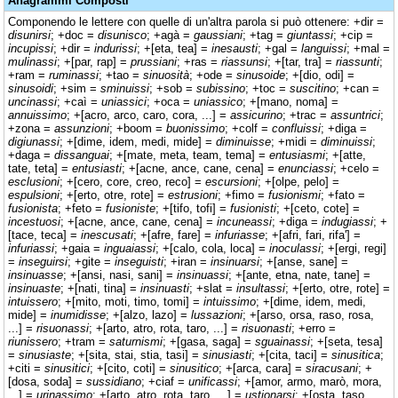
Anagrammi Composti
Componendo le lettere con quelle di un'altra parola si può ottenere: +dir =
disunirsi
; +doc =
disunisco
; +agà =
gaussiani
; +tag =
giuntassi
; +cip =
incupissi
; +dir =
indurissi
; +[eta, tea] =
inesausti
; +gal =
languissi
; +mal =
mulinassi
; +[par, rap] =
prussiani
; +ras =
riassunsi
; +[tar, tra] =
riassunti
;
+ram =
ruminassi
; +tao =
sinuosità
; +ode =
sinusoide
; +[dio, odi] =
sinusoidi
; +sim =
sminuissi
; +sob =
subissino
; +toc =
suscitino
; +can =
uncinassi
; +caì =
uniassici
; +oca =
uniassico
; +[mano, noma] =
annuissimo
; +[acro, arco, caro, cora, ...] =
assicurino
; +trac =
assuntrici
;
+zona =
assunzioni
; +boom =
buonissimo
; +colf =
confluissi
; +diga =
digiunassi
; +[dime, idem, medi, mide] =
diminuisse
; +midi =
diminuissi
;
+daga =
dissanguai
; +[mate, meta, team, tema] =
entusiasmi
; +[atte,
tate, teta] =
entusiasti
; +[acne, ance, cane, cena] =
enunciassi
; +celo =
esclusioni
; +[cero, core, creo, reco] =
escursioni
; +[olpe, pelo] =
espulsioni
; +[erto, otre, rote] =
estrusioni
; +fimo =
fusionismi
; +fato =
fusionista
; +feto =
fusioniste
; +[tifo, tofi] =
fusionisti
; +[ceto, cote] =
incestuosi
; +[acne, ance, cane, cena] =
incuneassi
; +diga =
indugiassi
; +
[tace, teca] =
inescusati
; +[afre, fare] =
infuriasse
; +[afri, fari, rifa'] =
infuriassi
; +gaia =
inguaiassi
; +[calo, cola, loca] =
inoculassi
; +[ergi, regi]
=
inseguirsi
; +gite =
inseguisti
; +iran =
insinuarsi
; +[anse, sane] =
insinuasse
; +[ansi, nasi, sani] =
insinuassi
; +[ante, etna, nate, tane] =
insinuaste
; +[nati, tina] =
insinuasti
; +slat =
insultassi
; +[erto, otre, rote] =
intuissero
; +[mito, moti, timo, tomi] =
intuissimo
; +[dime, idem, medi,
mide] =
inumidisse
; +[alzo, lazo] =
lussazioni
; +[arso, orsa, raso, rosa,
...] =
risuonassi
; +[arto, atro, rota, taro, ...] =
risuonasti
; +erro =
riunissero
; +tram =
saturnismi
; +[gasa, saga] =
sguainassi
; +[seta, tesa]
=
sinusiaste
; +[sita, stai, stia, tasi] =
sinusiasti
; +[cita, taci] =
sinusitica
;
+citi =
sinusitici
; +[cito, coti] =
sinusitico
; +[arca, cara] =
siracusani
; +
[dosa, soda] =
sussidiano
; +ciaf =
unificassi
; +[amor, armo, marò, mora,
...] =
urinassimo
; +[arto, atro, rota, taro, ...] =
ustionarsi
; +[osta, taso,