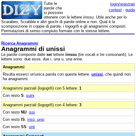
Tutte le
login/registrati
parole che
contest
-
guida
si possono
ottenere con le lettere iinssu. Utile anche per lo
Scarabeo, Scrabble e altri giochi di parole online e non. Qual è la
scomposizione in coppie di parole, i logogrifi e gli anagrammi composti.
Permutazioni di senso compiuto formate con le stesse lettere.
Ricerca Anagrammi
Anagrammi di unissi
Le parole composte dalle
sei
lettere
iinssu
(tre vocali e tre consonanti). Le
lettere sono: due esse, due i, una u, una enne.
Anagrammi
Risulta esserci un'unica parola con queste lettere:
unissi
, che quindi non
ha anagrammi.
Anagrammi parziali (logogrifi) con 5 lettere:
1
Con resto
S
:
suini
Anagrammi parziali (logogrifi) con 4 lettere:
3
Con resto
NU
:
issi
Con resto
IS
:
insù, unsi
Con resto
SS
:
unii