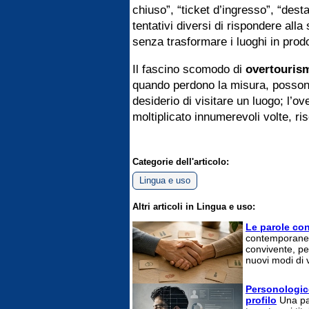
chiuso”, “ticket d’ingresso”, “dest
tentativi diversi di rispondere al
senza trasformare i luoghi in prodo
Il fascino scomodo di
overtouris
quando perdono la misura, possono
desiderio di visitare un luogo; l’
moltiplicato innumerevoli volte, ri
Categorie dell'articolo:
Lingua e uso
Altri articoli in Lingua e uso:
Le parole co
contemporaneo 
convivente, pe
nuovi modi di 
Personologico
profilo
Una par