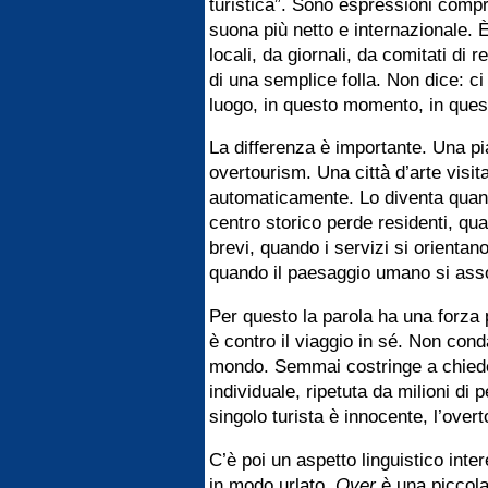
turistica”. Sono espressioni comp
suona più netto e internazionale. 
locali, da giornali, da comitati di 
di una semplice folla. Non dice: ci
luogo, in questo momento, in ques
La differenza è importante. Una p
overtourism. Una città d’arte visit
automaticamente. Lo diventa quando 
centro storico perde residenti, qu
brevi, quando i servizi si orientan
quando il paesaggio umano si assot
Per questo la parola ha una forza 
è contro il viaggio in sé. Non conda
mondo. Semmai costringe a chied
individuale, ripetuta da milioni di 
singolo turista è innocente, l’ove
C’è poi un aspetto linguistico inte
in modo urlato.
Over
è una piccola 