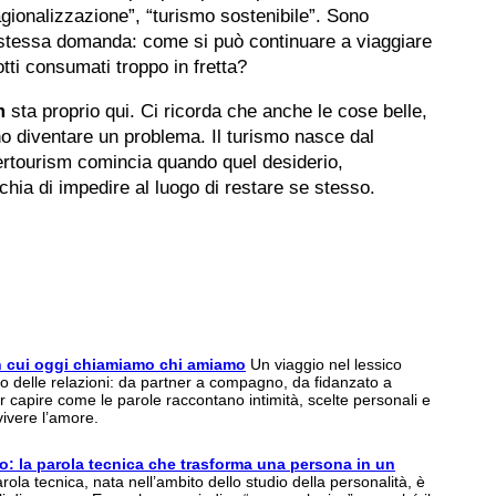
agionalizzazione”, “turismo sostenibile”. Sono
la stessa domanda: come si può continuare a viaggiare
tti consumati troppo in fretta?
m
sta proprio qui. Ci ricorda che anche le cose belle,
 diventare un problema. Il turismo nasce dal
overtourism comincia quando quel desiderio,
schia di impedire al luogo di restare se stesso.
n cui oggi chiamiamo chi amiamo
Un viaggio nel lessico
delle relazioni: da partner a compagno, da fidanzato a
r capire come le parole raccontano intimità, scelte personali e
vivere l’amore.
: la parola tecnica che trasforma una persona in un
ola tecnica, nata nell’ambito dello studio della personalità, è