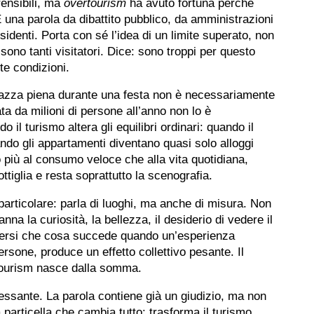
rensibili, ma
overtourism
ha avuto fortuna perché
È una parola da dibattito pubblico, da amministrazioni
residenti. Porta con sé l’idea di un limite superato, non
 sono tanti visitatori. Dice: sono troppi per questo
te condizioni.
iazza piena durante una festa non è necessariamente
ata da milioni di persone all’anno non lo è
il turismo altera gli equilibri ordinari: quando il
ando gli appartamenti diventano quasi solo alloggi
o più al consumo veloce che alla vita quotidiana,
tiglia e resta soprattutto la scenografia.
particolare: parla di luoghi, ma anche di misura. Non
nna la curiosità, la bellezza, il desiderio di vedere il
ersi che cosa succede quando un’esperienza
persone, produce un effetto collettivo pesante. Il
rtourism nasce dalla somma.
ressante. La parola contiene già un giudizio, ma non
particella che cambia tutto: trasforma il turismo,