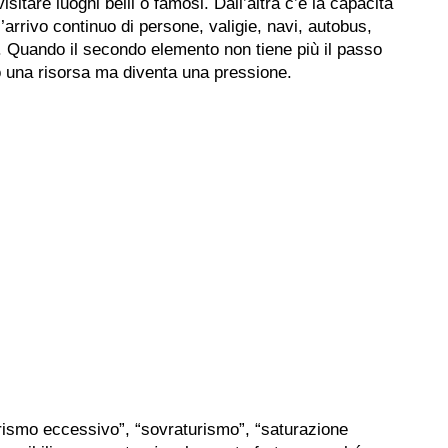
isitare luoghi belli o famosi. Dall’altra c’è la capacità
l’arrivo continuo di persone, valigie, navi, autobus,
re. Quando il secondo elemento non tiene più il passo
lo una risorsa ma diventa una pressione.
urismo eccessivo”, “sovraturismo”, “saturazione