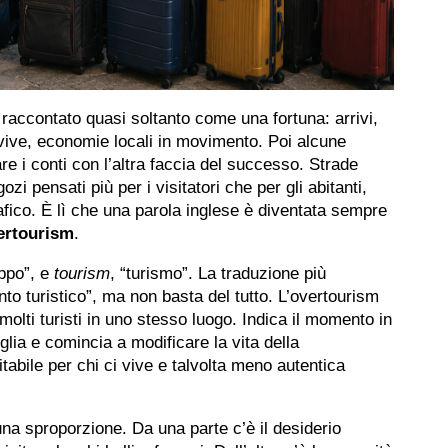
 raccontato quasi soltanto come una fortuna: arrivi,
ù vive, economie locali in movimento. Poi alcune
e i conti con l’altra faccia del successo. Strade
gozi pensati più per i visitatori che per gli abitanti,
afico. È lì che una parola inglese è diventata sempre
ertourism
.
roppo”, e
tourism
, “turismo”. La traduzione più
o turistico”, ma non basta del tutto. L’overtourism
molti turisti in uno stesso luogo. Indica il momento in
lia e comincia a modificare la vita della
abile per chi ci vive e talvolta meno autentica
na sproporzione. Da una parte c’è il desiderio