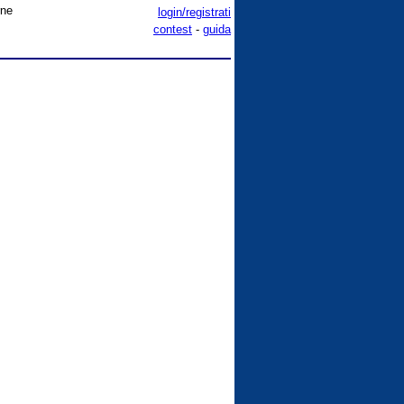
rne
login/registrati
contest
-
guida