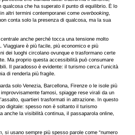
n qualcosa che ha superato il punto di equilibrio. È lo
n altri termini contemporanei come
overbooking
,
si non conta solo la presenza di qualcosa, ma la sua
 centrale anche perché tocca una tensione molto
a. Viaggiare è più facile, più economico e più
ni dei luoghi circolano ovunque e trasformano certe
gate. Ma proprio questa accessibilità può consumare
ili. Il paradosso è evidente: il turismo cerca l’unicità
a di renderla più fragile.
arda solo Venezia, Barcellona, Firenze o le isole più
i improvvisamente famosi, spiagge rese virali da un
’assalto, quartieri trasformati in attrazione. In questo
o digitale: spesso non è soltanto il turismo
anche la visibilità continua, il passaparola online,
m
, si usano sempre più spesso parole come “numero