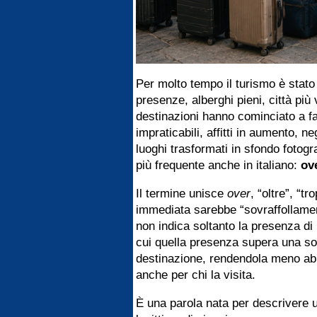
Per molto tempo il turismo è stato
presenze, alberghi pieni, città pi
destinazioni hanno cominciato a far
impraticabili, affitti in aumento, ne
luoghi trasformati in sfondo fotogr
più frequente anche in italiano:
ov
Il termine unisce
over
, “oltre”, “t
immediata sarebbe “sovraffollament
non indica soltanto la presenza di 
cui quella presenza supera una sog
destinazione, rendendola meno abit
anche per chi la visita.
È una parola nata per descrivere u