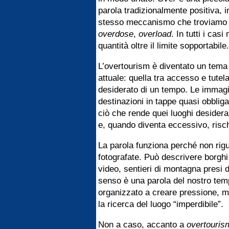
parola tradizionalmente positiva, i
stesso meccanismo che troviamo i
overdose
,
overload
. In tutti i ca
quantità oltre il limite sopportabile.
L’overtourism è diventato un tema
attuale: quella tra accesso e tutel
desiderato di un tempo. Le immagi
destinazioni in tappe quasi obbli
ciò che rende quei luoghi desiderab
e, quando diventa eccessivo, rischi
La parola funziona perché non rigu
fotografate. Può descrivere borgh
video, sentieri di montagna presi d
senso è una parola del nostro temp
organizzato a creare pressione, ma 
la ricerca del luogo “imperdibile”.
Non a caso, accanto a
overtouris