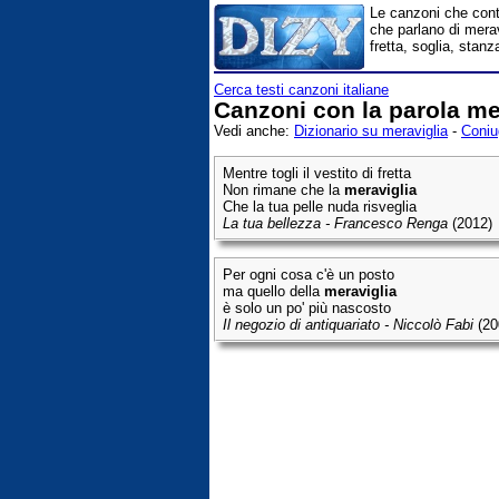
Le canzoni che conte
che parlano di merav
fretta, soglia, stanz
Cerca testi canzoni italiane
Canzoni con la parola mer
Vedi anche:
Dizionario su meraviglia
-
Coniu
Mentre togli il vestito di fretta
Non rimane che la
meraviglia
Che la tua pelle nuda risveglia
La tua bellezza - Francesco Renga
(2012)
Per ogni cosa c'è un posto
ma quello della
meraviglia
è solo un po' più nascosto
Il negozio di antiquariato - Niccolò Fabi
(20