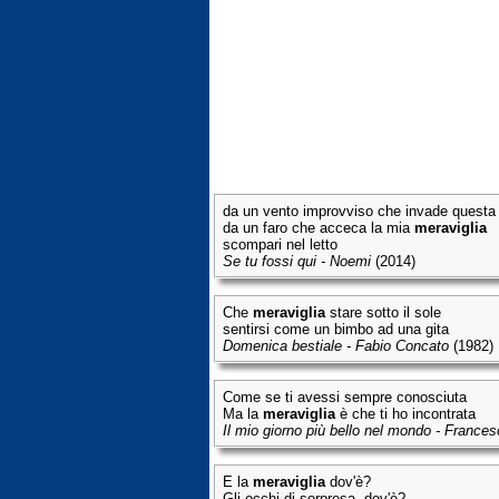
da un vento improvviso che invade questa
da un faro che acceca la mia
meraviglia
scompari nel letto
Se tu fossi qui - Noemi
(2014)
Che
meraviglia
stare sotto il sole
sentirsi come un bimbo ad una gita
Domenica bestiale - Fabio Concato
(1982)
Come se ti avessi sempre conosciuta
Ma la
meraviglia
è che ti ho incontrata
Il mio giorno più bello nel mondo - France
E la
meraviglia
dov'è?
Gli occhi di sorpresa, dov'è?