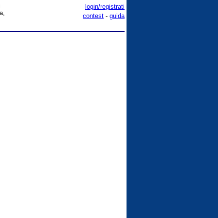
i
login/registrati
a,
contest
-
guida