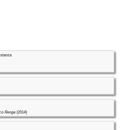
 stanza
sco Renga
(2014)