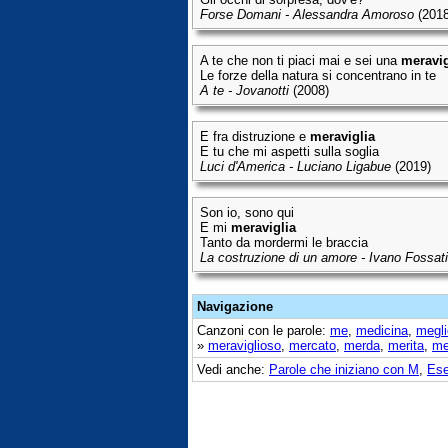
Forse Domani - Alessandra Amoroso
(2018
A te che non ti piaci mai e sei una
meravig
Le forze della natura si concentrano in te
A te - Jovanotti
(2008)
E fra distruzione e
meraviglia
E tu che mi aspetti sulla soglia
Luci d'America - Luciano Ligabue
(2019)
Son io, sono qui
E mi
meraviglia
Tanto da mordermi le braccia
La costruzione di un amore - Ivano Fossati
Navigazione
Canzoni con le parole:
me
,
medicina
,
megli
»
meraviglioso
,
mercato
,
merda
,
merita
,
mer
Vedi anche:
Parole che iniziano con M
,
Ese