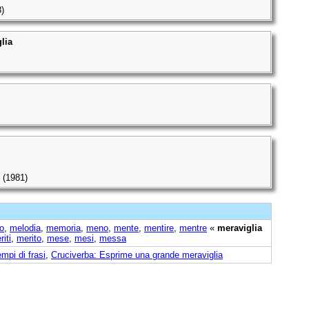
)
lia
(1981)
o
,
melodia
,
memoria
,
meno
,
mente
,
mentire
,
mentre
«
meraviglia
iti
,
merito
,
mese
,
mesi
,
messa
mpi di frasi
,
Cruciverba: Esprime una grande meraviglia