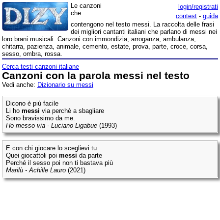
Le canzoni
login/registrati
che
contest
-
guida
contengono nel testo messi. La raccolta delle frasi
dei migliori cantanti italiani che parlano di messi nei
loro brani musicali. Canzoni con immondizia, arroganza, ambulanza,
chitarra, pazienza, animale, cemento, estate, prova, parte, croce, corsa,
sesso, ombra, rossa.
Cerca testi canzoni italiane
Canzoni con la parola messi nel testo
Vedi anche:
Dizionario su messi
Dicono è più facile
Li ho
messi
via perchè a sbagliare
Sono bravissimo da me.
Ho messo via - Luciano Ligabue
(1993)
E con chi giocare lo sceglievi tu
Quei giocattoli poi
messi
da parte
Perché il sesso poi non ti bastava più
Marilù - Achille Lauro
(2021)