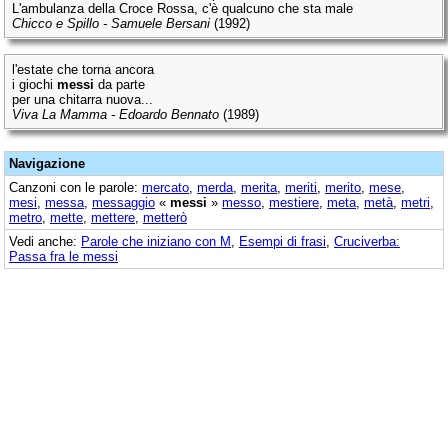
L'ambulanza della Croce Rossa, c'è qualcuno che sta male
Chicco e Spillo - Samuele Bersani
(1992)
l'estate che torna ancora
i giochi
messi
da parte
per una chitarra nuova...
Viva La Mamma - Edoardo Bennato
(1989)
Navigazione
Canzoni con le parole:
mercato
,
merda
,
merita
,
meriti
,
merito
,
mese
,
mesi
,
messa
,
messaggio
«
messi
»
messo
,
mestiere
,
meta
,
metà
,
metri
,
metro
,
mette
,
mettere
,
metterò
Vedi anche:
Parole che iniziano con M
,
Esempi di frasi
,
Cruciverba:
Passa fra le messi