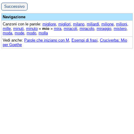
Successivo
Navigazione
Canzoni con le parole:
migliore
,
migliori
,
milano
,
miliardi
,
milione
,
milioni
,
mille
,
minuti
,
minuto
«
mio
»
mira
,
miracoli
,
miracolo
,
miraggio
,
mistero
,
moda
,
mode
,
modo
,
molla
Vedi anche:
Parole che iniziano con M
,
Esempi di frasi
,
Cruciverba: Mio
per Goethe