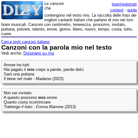
Le canzoni
login/registrati
che
contest
-
guida
contengono nel testo mio. La raccolta delle frasi dei
migliori cantanti italiani che parlano di mio nei loro
brani musicali. Canzoni con centimetro, tenerezza, prossimo, invitato,
puttana, polvere, talento, errore, giorno, libero, nuovo, tempo, costa, tutto,
cuore.
Cerca testi canzoni italiane
Canzoni con la parola mio nel testo
Vedi anche:
Dizionario su mio
Amore tra tutti
Hai pagato il
mio
corpo a parole, parole dolci
Sarò una puttana
Il bene nel male - Madame
(2023)
Non sei invitato
A questo prossimo
mio
errore
Quanto costa ricominciare
Trattengo il fiato - Emma Marrone
(2013)