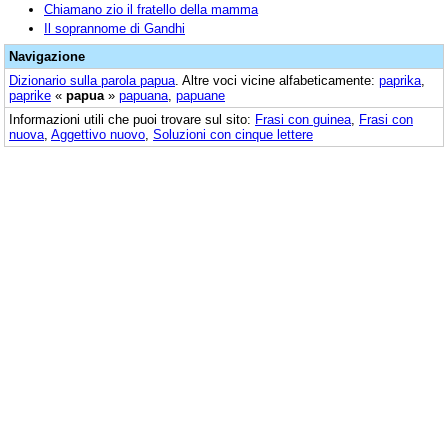
Chiamano zio il fratello della mamma
Il soprannome di Gandhi
Navigazione
Dizionario sulla parola
papua
. Altre voci vicine alfabeticamente:
paprika
,
paprike
«
papua
»
papuana
,
papuane
Informazioni utili che puoi trovare sul sito:
Frasi con guinea
,
Frasi con
nuova
,
Aggettivo nuovo
,
Soluzioni con cinque lettere