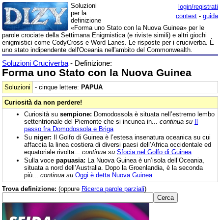
Soluzioni
login/registrati
per la
contest
-
guida
definizione
«Forma uno Stato con la Nuova Guinea» per le
parole crociate della Settimana Enigmistica (e riviste simili) e altri giochi
enigmistici come CodyCross e Word Lanes. Le risposte per i cruciverba. È
uno stato indipendente dell'Oceania nell'ambito del Commonwealth.
Soluzioni Cruciverba
- Definizione:
Forma uno Stato con la Nuova Guinea
Soluzioni
- cinque lettere:
PAPUA
Curiosità da non perdere!
Curiosità su
sempione:
Domodossola è situata nell’estremo lembo
settentrionale del Piemonte che si incunea in...
continua su
Il
passo fra Domodossola e Briga
Su
niger:
Il Golfo di Guinea è l’estesa insenatura oceanica su cui
affaccia la linea costiera di diversi paesi dell’Africa occidentale ed
equatoriale rivolta...
continua su
Sfocia nel Golfo di Guinea
Sulla voce
papuasia:
La Nuova Guinea è un’isola dell’Oceania,
situata a nord dell’Australia. Dopo la Groenlandia, è la seconda
più...
continua su
Oggi è detta Nuova Guinea
Trova definizione:
(oppure
Ricerca parole parziali
)