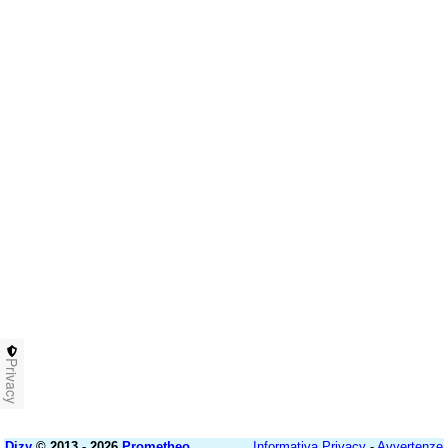
Privacy
Dizy
© 2013 - 2026
Prometheo
Informativa Privacy
-
Avvertenze