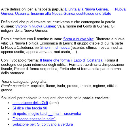
Altre definizioni per la risposta
papua
:
È unita alla Nuova Guinea
,
__ Nuova
Guinea, Oceania
,
Insieme alla Nuova Guinea costituisce uno Stato
Definizioni che puoi trovare nei cruciverba e che contengono la parola
guinea
:
Vivono in Nuova Guinea
; Va a morire nel Golfo di Guinea; Gli
indigeni della Nuova Guinea.
Parole crociate con il termine
nuova
:
Sorta a nuova vita
; Ritornate a nuova
vita; La Nuova Politica Economica di Lenin; Il gruppo d'isole di cui fa parte
la Nuova Caledonia. »»
Sinonimi di nuova
(recente, ultima, fresca, inedita,
appena uscita, appena arrivata, mai usata, ...).
Con il vocabolo
forma
:
Il fiume che forma il Lago di Costanza
; Forma il
sostegno dei piani intermedi degli edifici; Forma straordinaria d'imposizione
fiscale; Pesce di forma serpentina; Ferita che si forma nella parte interna
dello stomaco.
Temi e categorie:
geografia.
Parole associate:
capitale, fiume, isola, presso, monte, regione, città e
grande.
Soluzioni per risolvere le seguenti domande nelle
parole crociate
:
Le cartucce della Colt
(armi)
Si dice che faccia 90
Si ripete: meglio tardi __ mai! - cruciverba
Finiscono spesso in salmì
Soluzione per: Si coltivano a verdura