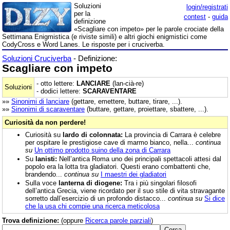
Soluzioni
login/registrati
per la
contest
-
guida
definizione
«Scagliare con impeto» per le parole crociate della
Settimana Enigmistica (e riviste simili) e altri giochi enigmistici come
CodyCross e Word Lanes. Le risposte per i cruciverba.
Soluzioni Cruciverba
- Definizione:
Scagliare con impeto
- otto lettere:
LANCIARE
(lan-cià-re)
Soluzioni
- dodici lettere:
SCARAVENTARE
»»
Sinonimi di
lanciare
(gettare, emettere, buttare, tirare, ...).
»»
Sinonimi di
scaraventare
(buttare, gettare, proiettare, sbattere, ...).
Curiosità da non perdere!
Curiosità su
lardo di colonnata:
La provincia di Carrara è celebre
per ospitare le prestigiose cave di marmo bianco, nella...
continua
su
Un ottimo prodotto suino della zona di Carrara
Su
lanisti:
Nell’antica Roma uno dei principali spettacoli attesi dal
popolo era la lotta tra gladiatori. Questi erano combattenti che,
brandendo...
continua su
I maestri dei gladiatori
Sulla voce
lanterna di diogene:
Tra i più singolari filosofi
dell’antica Grecia, viene ricordato per il suo stile di vita stravagante
sorretto dall’esercizio di un profondo distacco...
continua su
Si dice
che la usa chi compie una ricerca meticolosa
Trova definizione:
(oppure
Ricerca parole parziali
)