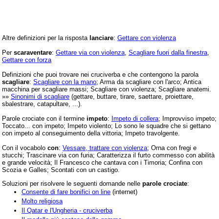
Altre definizioni per la risposta
lanciare
:
Gettare con violenza
Per
scaraventare
:
Gettare via con violenza
,
Scagliare fuori dalla finestra
,
Gettare con forza
Definizioni che puoi trovare nei cruciverba e che contengono la parola
scagliare
:
Scagliare con la mano
; Arma da scagliare con l'arco; Antica
macchina per scagliare massi; Scagliare con violenza; Scagliare anatemi.
»»
Sinonimi di scagliare
(gettare, buttare, tirare, saettare, proiettare,
sbalestrare, catapultare, ...).
Parole crociate con il termine
impeto
:
Impeto di collera
; Improvviso impeto;
Toccato... con impeto; Impeto violento; Lo sono le squadre che si gettano
con impeto al conseguimento della vittoria; Impeto travolgente.
Con il vocabolo
con
:
Vessare, trattare con violenza
; Orna con fregi e
stucchi; Trascinare via con furia; Caratterizza il furto commesso con abilità
e grande velocità; Il Francesco che cantava con i Timoria; Confina con
Scozia e Galles; Scontati con un castigo.
Soluzioni per risolvere le seguenti domande nelle
parole crociate
:
Consente di fare bonifici on line
(internet)
Molto religiosa
Il Qatar e l'Ungheria - cruciverba