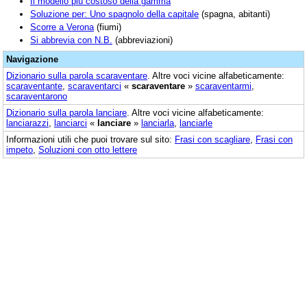
Il modello più costoso della gamma
Soluzione per: Uno spagnolo della capitale
(spagna, abitanti)
Scorre a Verona
(fiumi)
Si abbrevia con N.B.
(abbreviazioni)
Navigazione
Dizionario sulla parola
scaraventare
. Altre voci vicine alfabeticamente:
scaraventante
,
scaraventarci
«
scaraventare
»
scaraventarmi
,
scaraventarono
Dizionario sulla parola
lanciare
. Altre voci vicine alfabeticamente:
lanciarazzi
,
lanciarci
«
lanciare
»
lanciarla
,
lanciarle
Informazioni utili che puoi trovare sul sito:
Frasi con scagliare
,
Frasi con
impeto
,
Soluzioni con otto lettere