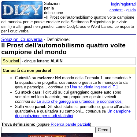
Soluzioni
login/registrati
per la
contest
-
guida
definizione
«Il Prost dell'automobilismo quattro volte campione
del mondo» per le parole crociate della Settimana Enigmistica (e riviste
simili) e altri giochi enigmistici come CodyCross e Word Lanes. Le risposte
per i cruciverba.
Soluzioni Cruciverba
- Definizione:
Il Prost dell'automobilismo quattro volte
campione del mondo
Soluzioni
- cinque lettere:
ALAIN
Curiosità da non perdere!
Curiosità su
mclaren:
Nel mondo della Formula 1, una scuderia è
la squadra che progetta, costruisce o gestisce le monoposto da
gara e partecipa...
continua su
Una scuderia inglese di F.1
Su
stock cars:
I circuiti su cui gareggiano queste auto sono
semplici nel loro tracciato, ma proprio per questo i veicoli...
continua su
Le auto che gareggiano urtandosi e scontrandosi
Sulla voce
panel:
Gli studi statistici permettono, grazie all’analisi
quantitativa e qualitativa su campioni...
continua su
Un campione
di popolazione per studi statistici
Trova definizione:
(oppure
Ricerca parole parziali
)