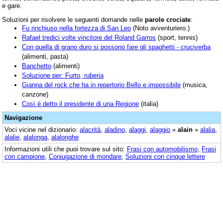
e gare.
Soluzioni per risolvere le seguenti domande nelle
parole crociate
:
Fu rinchiuso nella fortezza di San Leo
(Noto avventuriero.)
Rafael tredici volte vincitore del Roland Garros
(sport, tennis)
Con quella di grano duro si possono fare gli spaghetti - cruciverba
(alimenti, pasta)
Banchetto
(alimenti)
Soluzione per: Furto, ruberia
Gianna del rock che ha in repertorio Bello e impossibile
(musica,
canzone)
Così è detto il presidente di una Regione
(italia)
Navigazione
Voci vicine nel dizionario:
alacrità
,
aladino
,
alaggi
,
alaggio
«
alain
»
alalia
,
alalie
,
alalonga
,
alalonghe
Informazioni utili che puoi trovare sul sito:
Frasi con automobilismo
,
Frasi
con campione
,
Coniugazione di mondare
,
Soluzioni con cinque lettere