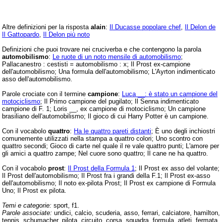
Altre definizioni per la risposta
alain
:
Il Ducasse popolare chef
,
Il Delon de
Il Gattopardo
,
Il Delon più noto
Definizioni che puoi trovare nei cruciverba e che contengono la parola
automobilismo
:
Le ruote di un noto mensile di automobilismo
;
Pallacanestro : cestisti = automobilismo : x; Il Prost ex-campione
dell'automobilismo; Una formula dell'automobilismo; L'Ayrton indimenticato
asso dell'automobilismo.
Parole crociate con il termine
campione
:
Luca __: è stato un campione del
motociclismo
; Il Primo campione del pugilato; Il Senna indimenticato
campione di F. 1; Loris __, ex campione di motociclismo; Un campione
brasiliano dell'automobilismo; Il gioco di cui Harry Potter è un campione.
Con il vocabolo
quattro
:
Ha le quattro pareti distanti
; È uno degli inchiostri
comunemente utilizzati nella stampa a quattro colori; Uno scontro con
quattro secondi; Gioco di carte nel quale il re vale quattro punti; L'amore per
gli amici a quattro zampe; Nel cuore sono quattro; Il cane ne ha quattro.
Con il vocabolo
prost
:
Il Prost della Formula 1
; Il Prost ex asso del volante;
Il Prost dell'automobilismo; Il Prost fra i grandi della F.1; Il Prost ex-asso
dell'automobilismo; Il noto ex-pilota Prost; Il Prost ex campione di Formula
Uno; Il Prost ex pilota.
Temi e categorie:
sport, f1.
Parole associate:
undici, calcio, scuderia, asso, ferrari, calciatore, hamilton,
tennis, schumacher, pilota, circuito, corsa, squadra, formula, atleti, fermata