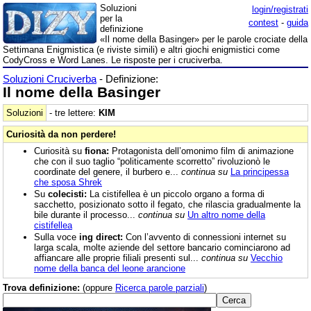
Soluzioni
login/registrati
per la
contest
-
guida
definizione
«Il nome della Basinger» per le parole crociate della
Settimana Enigmistica (e riviste simili) e altri giochi enigmistici come
CodyCross e Word Lanes. Le risposte per i cruciverba.
Soluzioni Cruciverba
- Definizione:
Il nome della Basinger
Soluzioni
- tre lettere:
KIM
Curiosità da non perdere!
Curiosità su
fiona:
Protagonista dell’omonimo film di animazione
che con il suo taglio “politicamente scorretto” rivoluzionò le
coordinate del genere, il burbero e...
continua su
La principessa
che sposa Shrek
Su
colecisti:
La cistifellea è un piccolo organo a forma di
sacchetto, posizionato sotto il fegato, che rilascia gradualmente la
bile durante il processo...
continua su
Un altro nome della
cistifellea
Sulla voce
ing direct:
Con l’avvento di connessioni internet su
larga scala, molte aziende del settore bancario cominciarono ad
affiancare alle proprie filiali presenti sul...
continua su
Vecchio
nome della banca del leone arancione
Trova definizione:
(oppure
Ricerca parole parziali
)