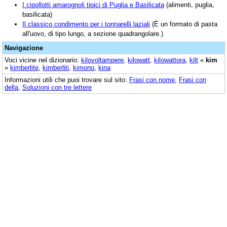
I cipollotti amarognoli tipici di Puglia e Basilicata
(alimenti, puglia,
basilicata)
Il classico condimento per i tonnarelli laziali
(È un formato di pasta
all'uovo, di tipo lungo, a sezione quadrangolare.)
Navigazione
Voci vicine nel dizionario:
kilovoltampere
,
kilowatt
,
kilowattora
,
kilt
«
kim
»
kimberlite
,
kimberliti
,
kimono
,
kina
Informazioni utili che puoi trovare sul sito:
Frasi con nome
,
Frasi con
della
,
Soluzioni con tre lettere