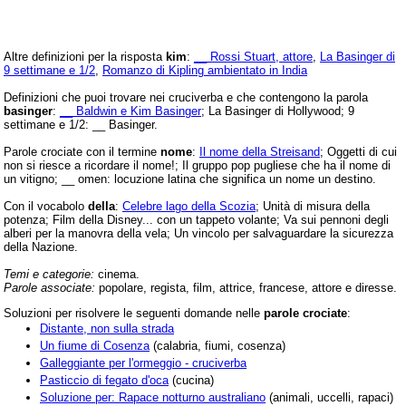
Altre definizioni per la risposta
kim
:
__ Rossi Stuart, attore
,
La Basinger di
9 settimane e 1/2
,
Romanzo di Kipling ambientato in India
Definizioni che puoi trovare nei cruciverba e che contengono la parola
basinger
:
__ Baldwin e Kim Basinger
; La Basinger di Hollywood; 9
settimane e 1/2: __ Basinger.
Parole crociate con il termine
nome
:
Il nome della Streisand
; Oggetti di cui
non si riesce a ricordare il nome!; Il gruppo pop pugliese che ha il nome di
un vitigno; __ omen: locuzione latina che significa un nome un destino.
Con il vocabolo
della
:
Celebre lago della Scozia
; Unità di misura della
potenza; Film della Disney... con un tappeto volante; Va sui pennoni degli
alberi per la manovra della vela; Un vincolo per salvaguardare la sicurezza
della Nazione.
Temi e categorie:
cinema.
Parole associate:
popolare, regista, film, attrice, francese, attore e diresse.
Soluzioni per risolvere le seguenti domande nelle
parole crociate
:
Distante, non sulla strada
Un fiume di Cosenza
(calabria, fiumi, cosenza)
Galleggiante per l'ormeggio - cruciverba
Pasticcio di fegato d'oca
(cucina)
Soluzione per: Rapace notturno australiano
(animali, uccelli, rapaci)