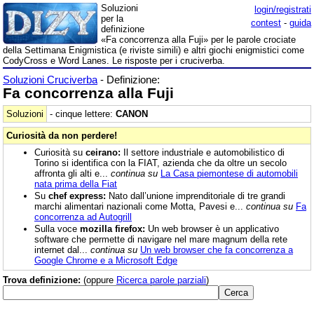
Soluzioni
login/registrati
per la
contest
-
guida
definizione
«Fa concorrenza alla Fuji» per le parole crociate
della Settimana Enigmistica (e riviste simili) e altri giochi enigmistici come
CodyCross e Word Lanes. Le risposte per i cruciverba.
Soluzioni Cruciverba
- Definizione:
Fa concorrenza alla Fuji
Soluzioni
- cinque lettere:
CANON
Curiosità da non perdere!
Curiosità su
ceirano:
Il settore industriale e automobilistico di
Torino si identifica con la FIAT, azienda che da oltre un secolo
affronta gli alti e...
continua su
La Casa piemontese di automobili
nata prima della Fiat
Su
chef express:
Nato dall’unione imprenditoriale di tre grandi
marchi alimentari nazionali come Motta, Pavesi e...
continua su
Fa
concorrenza ad Autogrill
Sulla voce
mozilla firefox:
Un web browser è un applicativo
software che permette di navigare nel mare magnum della rete
internet dal...
continua su
Un web browser che fa concorrenza a
Google Chrome e a Microsoft Edge
Trova definizione:
(oppure
Ricerca parole parziali
)