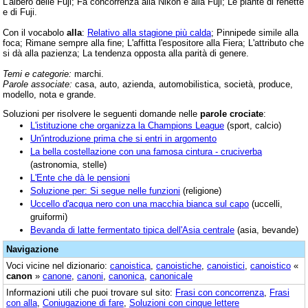
L'albero delle Fuji; Fa concorrenza alla Nikon e alla Fuji; Le piante di renette
e di Fuji.
Con il vocabolo
alla
:
Relativo alla stagione più calda
; Pinnipede simile alla
foca; Rimane sempre alla fine; L'affitta l'espositore alla Fiera; L'attributo che
si dà alla pazienza; La tendenza opposta alla parità di genere.
Temi e categorie:
marchi.
Parole associate:
casa, auto, azienda, automobilistica, società, produce,
modello, nota e grande.
Soluzioni per risolvere le seguenti domande nelle
parole crociate
:
L'istituzione che organizza la Champions League
(sport, calcio)
Un'introduzione prima che si entri in argomento
La bella costellazione con una famosa cintura - cruciverba
(astronomia, stelle)
L'Ente che dà le pensioni
Soluzione per: Si segue nelle funzioni
(religione)
Uccello d'acqua nero con una macchia bianca sul capo
(uccelli,
gruiformi)
Bevanda di latte fermentato tipica dell'Asia centrale
(asia, bevande)
Navigazione
Voci vicine nel dizionario:
canoistica
,
canoistiche
,
canoistici
,
canoistico
«
canon
»
canone
,
canoni
,
canonica
,
canonicale
Informazioni utili che puoi trovare sul sito:
Frasi con concorrenza
,
Frasi
con alla
,
Coniugazione di fare
,
Soluzioni con cinque lettere