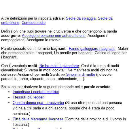
Altre definizioni per la risposta
sdraie
:
Sedie da spiaggia
,
Sedie da
ombrellone
,
Comode sedie
Definizioni che puoi trovare nei cruciverba e che contengono la parola
accolgono
:
Accolgono persone non autosufficienti
; Accolgono i
campeggiatori; Accolgono le riserve.
Parole crociate con il termine
bagnanti
:
Fanno galleggiare i bagnanti
; Malori
che possono colpire i bagnanti; Un arenile per bagnanti; Cabina di legno per
i bagnanti.
Con il vocabolo
molti
:
Ne ha molti il pianoforte
; Così è la testa di molti
giovanissimi; Si versa in molti cocktail; Ne manifesta molti chi non ha
certezze; Andiamo! per molti Sardi. »»
Sinonimi di molto
(notevole,
parecchio, tanto, alquanto, assai, abbondante, ...).
Soluzioni per risolvere le seguenti domande nelle
parole crociate
:
Impedisce i contatti elettrici
I tessuti più leggeri
Questa donna qua - cruciverba
(Si usa riferendosi ad una persona
vicina a chi parla o a chi ascolta, oppure che è stata da poco
nominata.)
Città della Maremma livornese
(Comune della provincia di Livorno in
Toscana.)