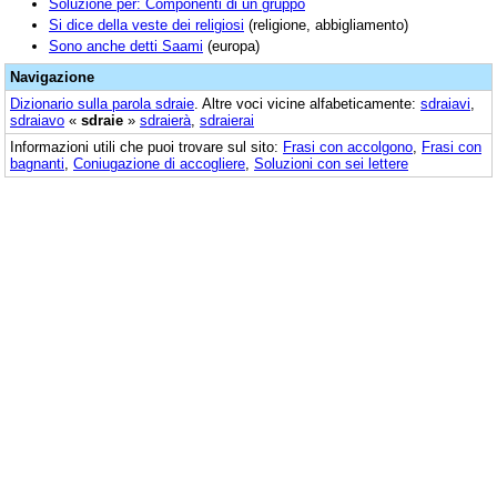
Soluzione per: Componenti di un gruppo
Si dice della veste dei religiosi
(religione, abbigliamento)
Sono anche detti Saami
(europa)
Navigazione
Dizionario sulla parola
sdraie
. Altre voci vicine alfabeticamente:
sdraiavi
,
sdraiavo
«
sdraie
»
sdraierà
,
sdraierai
Informazioni utili che puoi trovare sul sito:
Frasi con accolgono
,
Frasi con
bagnanti
,
Coniugazione di accogliere
,
Soluzioni con sei lettere