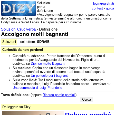
Soluzioni
login/registrati
per la
contest
-
guida
definizione
«Accolgono molti bagnanti» per le parole crociate
della Settimana Enigmistica (e riviste simili) e altri giochi enigmistici come
CodyCross e Word Lanes. Le risposte per i cruciverba.
Soluzioni Cruciverba
- Definizione:
Accolgono molti bagnanti
Soluzioni
- sei lettere:
SDRAIE
Curiosità da non perdere!
Curiosità su
cézanne:
Pittore francese dell’Ottocento, punto di
riferimento per le Avanguardie del Novecento. Figlio di un...
continua su
Dipinse molte Bagnanti
Su
meduse:
Capita che un rilassante bagno in mare venga
rovinato perché si avverte di essere stati toccati sott’acqua da...
continua su
Un pericolo per i bagnanti
Sulla voce
liolà:
Tra i monumenti della storia della letteratura
italiana e mondiale, Luigi Pirandello ha scritto opere...
continua su
Una commedia di Luigi Pirandello
Trova definizione:
(oppure
Ricerca parole parziali
)
Da leggere su Dizy
Rebus: perché