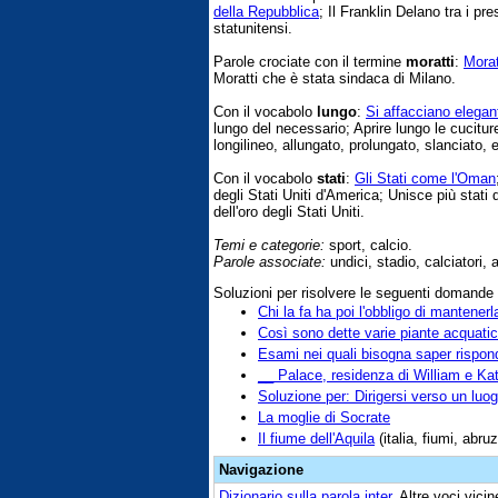
della Repubblica
; Il Franklin Delano tra i pr
statunitensi.
Parole crociate con il termine
moratti
:
Morat
Moratti che è stata sindaca di Milano.
Con il vocabolo
lungo
:
Si affacciano elegan
lungo del necessario; Aprire lungo le cucitu
longilineo, allungato, prolungato, slanciato, e
Con il vocabolo
stati
:
Gli Stati come l'Oman
degli Stati Uniti d'America; Unisce più stati d
dell'oro degli Stati Uniti.
Temi e categorie:
sport, calcio.
Parole associate:
undici, stadio, calciatori, 
Soluzioni per risolvere le seguenti domande
Chi la fa ha poi l'obbligo di mantenerl
Così sono dette varie piante acquati
Esami nei quali bisogna saper rispon
__ Palace, residenza di William e Ka
Soluzione per: Dirigersi verso un luo
La moglie di Socrate
Il fiume dell'Aquila
(italia, fiumi, abru
Navigazione
Dizionario sulla parola
inter
. Altre voci vic