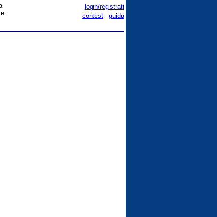
a
login/registrati
Le
contest
-
guida