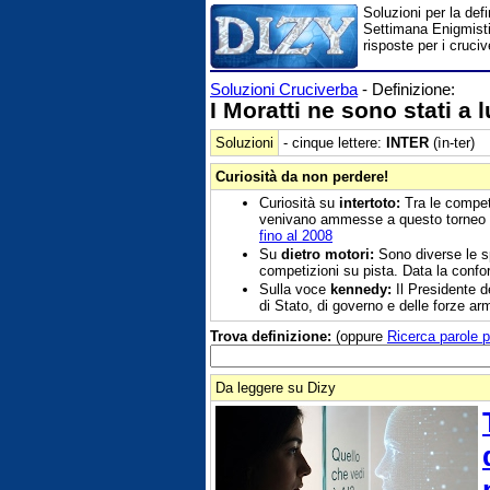
Soluzioni per la defi
Settimana Enigmistic
risposte per i cruciv
Soluzioni Cruciverba
- Definizione:
I Moratti ne sono stati a 
Soluzioni
- cinque lettere:
INTER
(ìn-ter)
Curiosità da non perdere!
Curiosità su
intertoto:
Tra le competi
venivano ammesse a questo torneo l
fino al 2008
Su
dietro motori:
Sono diverse le spe
competizioni su pista. Data la confor
Sulla voce
kennedy:
Il Presidente d
di Stato, di governo e delle forze ar
Trova definizione:
(oppure
Ricerca parole p
Da leggere su Dizy