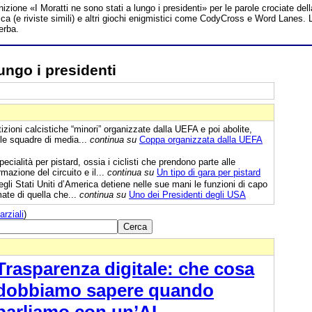
nizione «I Moratti ne sono stati a lungo i presidenti» per le parole crociate dell
a (e riviste simili) e altri giochi enigmistici come CodyCross e Word Lanes. 
erba.
lungo i presidenti
zioni calcistiche “minori” organizzate dalla UEFA e poi abolite,
e squadre di media...
continua su
Coppa organizzata dalla UEFA
cialità per pistard, ossia i ciclisti che prendono parte alle
mazione del circuito e il...
continua su
Un tipo di gara per pistard
egli Stati Uniti d’America detiene nelle sue mani le funzioni di capo
mate di quella che...
continua su
Uno dei Presidenti degli USA
arziali
)
Trasparenza digitale: che cosa
dobbiamo sapere quando
parliamo con un’AI