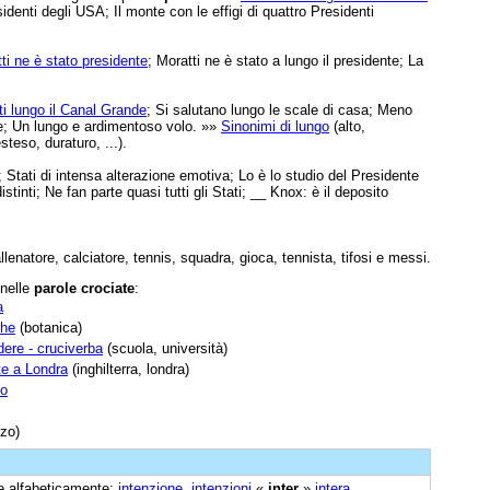
esidenti degli USA; Il monte con le effigi di quattro Presidenti
ti ne è stato presidente
; Moratti ne è stato a lungo il presidente; La
ti lungo il Canal Grande
; Si salutano lungo le scale di casa; Meno
re; Un lungo e ardimentoso volo. »»
Sinonimi di lungo
(alto,
steso, duraturo, ...).
; Stati di intensa alterazione emotiva; Lo è lo studio del Presidente
istinti; Ne fan parte quasi tutti gli Stati; __ Knox: è il deposito
allenatore, calciatore, tennis, squadra, gioca, tennista, tifosi e messi.
 nelle
parole crociate
:
a
che
(botanica)
dere - cruciverba
(scuola, università)
te a Londra
(inghilterra, londra)
go
zzo)
ine alfabeticamente:
intenzione
,
intenzioni
«
inter
»
intera
,