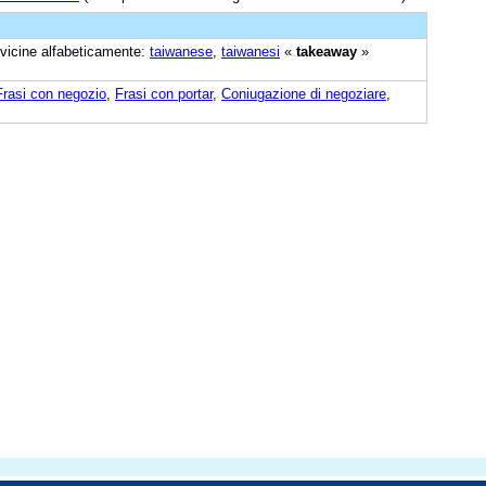
i vicine alfabeticamente:
taiwanese
,
taiwanesi
«
takeaway
»
Frasi con negozio
,
Frasi con portar
,
Coniugazione di negoziare
,