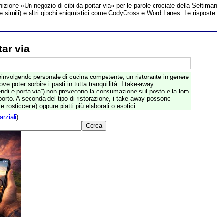
inizione «Un negozio di cibi da portar via» per le parole crociate della Settima
te simili) e altri giochi enigmistici come CodyCross e Word Lanes. Le risposte
tar via
coinvolgendo personale di cucina competente, un ristorante in genere
ove poter sorbire i pasti in tutta tranquillità. I take-away
endi e porta via”) non prevedono la consumazione sul posto e la loro
sporto. A seconda del tipo di ristorazione, i take-away possono
 rosticcerie) oppure piatti più elaborati o esotici.
arziali
)