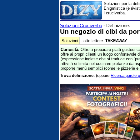
Soluzioni per la def
Enigmistica (e rivis
i cruciverba.
Soluzioni Cruciverba
- Definizione:
Un negozio di cibi da por
Soluzioni
- otto lettere:
TAKEAWAY
Curiosità:
Oltre a preparare piatti gustosi 
offre ai propri clienti un luogo confortevole d
(espressione inglese che si traduce con “pr
attività si limita nel cucinare pietanze da a
proporre menù semplici (come le pizzerie e le
Trova definizione:
(oppure
Ricerca parole p