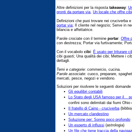
Altre definizioni per la risposta
takeaway
:
Un
pronti da portare via
,
Un locale che offre cib
Definizioni che puoi trovare nei cruciverba 
portar via
; Il cliente nel negozio; Serve in n
bilancia e affettatrice.
Parole crociate con il termine
portar
:
Offre p
con destrezza; Portar via furtivamente; Porta
Con il vocabolo
cibi
:
È usato per triturare ci
cibi guasti; Una qualità dei cibi; Mettere i c
dettagli.
Temi e categorie:
commercio, cucina.
Parole associate:
cuoco, preparare, spaghetti
mercati, pesce, negozi e vendono.
Soluzioni per risolvere le seguenti domande
Gli equilibri contabili
Lo Stato degli USA famoso per il... pol
confini sono delimitati dai fiumi Ohio 
Il fratello di Caino - cruciverba
(bibbia
Un mercato clandestino
Soluzione per: Sonno poco profondo
Un esperto di influssi
(astrologia)
Un file che tiene traccia della naviga