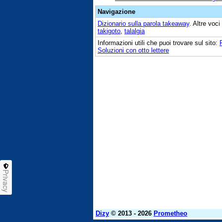
Navigazione
Dizionario sulla parola
takeaway
. Altre voc
takigoto
,
talalgia
Informazioni utili che puoi trovare sul sito:
Soluzioni con otto lettere
Privacy
Dizy
© 2013 - 2026
Prometheo