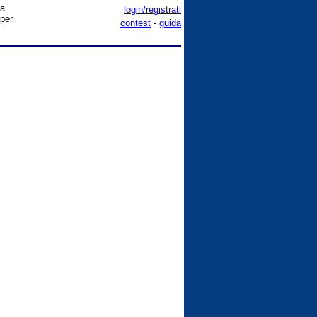
na
login/registrati
 per
contest
-
guida