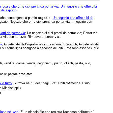
 locale che offre cibi pronti da portar via
,
Un negozio che offre cibi
i da asporto
e che contengono la parola
negozio
:
Un negozio che offre cibi da
egozio; Negozio che offre cibi pronti da portar via; Il negozio con
iatti da portar via
; Un negozio di cibi pronti da portar via; Portar via
r via con la forza; Rimuovere, portar via.
bi
; Avvelenato dall'ingestione di cibi avariati o scaduti; Avvelenati da
ibi sui fornelli; Si scelgono a seconda dei cibi; Possono esserlo cibi e
, vendita, carne, vende, negozianti, piatto, clienti, pasta, olio,
 nelle
parole crociate
:
lo fritto
(Si trova nel Sudest degli Stati Uniti d'America. I suoi
e Mississippi.)
)
zione nel web
(È un piccolo file che registra l'accesso dell'utente.)