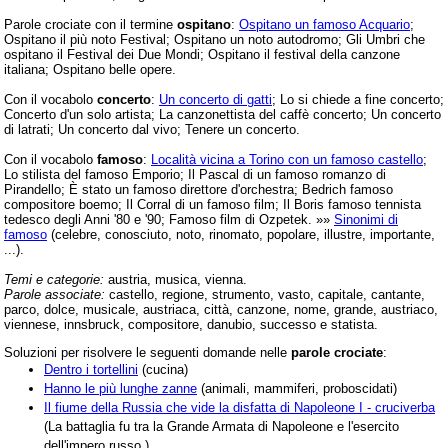
Parole crociate con il termine
ospitano
:
Ospitano un famoso Acquario
;
Ospitano il più noto Festival; Ospitano un noto autodromo; Gli Umbri che
ospitano il Festival dei Due Mondi; Ospitano il festival della canzone
italiana; Ospitano belle opere.
Con il vocabolo
concerto
:
Un concerto di gatti
; Lo si chiede a fine concerto;
Concerto d'un solo artista; La canzonettista del caffè concerto; Un concerto
di latrati; Un concerto dal vivo; Tenere un concerto.
Con il vocabolo
famoso
:
Località vicina a Torino con un famoso castello
;
Lo stilista del famoso Emporio; Il Pascal di un famoso romanzo di
Pirandello; È stato un famoso direttore d'orchestra; Bedrich famoso
compositore boemo; Il Corral di un famoso film; Il Boris famoso tennista
tedesco degli Anni '80 e '90; Famoso film di Ozpetek. »»
Sinonimi di
famoso
(celebre, conosciuto, noto, rinomato, popolare, illustre, importante,
...).
Temi e categorie:
austria, musica, vienna.
Parole associate:
castello, regione, strumento, vasto, capitale, cantante,
parco, dolce, musicale, austriaca, città, canzone, nome, grande, austriaco,
viennese, innsbruck, compositore, danubio, successo e statista.
Soluzioni per risolvere le seguenti domande nelle
parole crociate
:
Dentro i tortellini
(cucina)
Hanno le più lunghe zanne
(animali, mammiferi, proboscidati)
Il fiume della Russia che vide la disfatta di Napoleone I - cruciverba
(La battaglia fu tra la Grande Armata di Napoleone e l'esercito
dell'impero russo.)