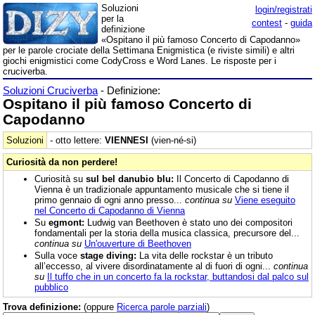
Soluzioni
login/registrati
per la
contest
-
guida
definizione
«Ospitano il più famoso Concerto di Capodanno»
per le parole crociate della Settimana Enigmistica (e riviste simili) e altri
giochi enigmistici come CodyCross e Word Lanes. Le risposte per i
cruciverba.
Soluzioni Cruciverba
- Definizione:
Ospitano il più famoso Concerto di
Capodanno
Soluzioni
- otto lettere:
VIENNESI
(vien-né-si)
Curiosità da non perdere!
Curiosità su
sul bel danubio blu:
Il Concerto di Capodanno di
Vienna è un tradizionale appuntamento musicale che si tiene il
primo gennaio di ogni anno presso...
continua su
Viene eseguito
nel Concerto di Capodanno di Vienna
Su
egmont:
Ludwig van Beethoven è stato uno dei compositori
fondamentali per la storia della musica classica, precursore del...
continua su
Un'ouverture di Beethoven
Sulla voce
stage diving:
La vita delle rockstar è un tributo
all’eccesso, al vivere disordinatamente al di fuori di ogni...
continua
su
Il tuffo che in un concerto fa la rockstar, buttandosi dal palco sul
pubblico
Trova definizione:
(oppure
Ricerca parole parziali
)