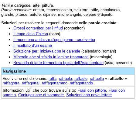
Temi e categorie:
arte, pittura.
Parole associate:
artista, impressionista, scultore, stile, capolavoro,
grande, pittrice, autore, dipinse, michelangelo, celebre e dipinto.
Soluzioni per risolvere le seguenti domande nelle
parole crociate
:
Grossi contenitori per i rifiuti
(contenitori)
Il capo della Chiesa
(papa)
Il monotono andazzo d'ogni giorno - cruciverba
Il risultato d'un esame
Soluzione per: Iniziava con le calende
(calendario, romani)
Minerale che si sfalda in lamine trasparenti
(mineralogia)
Bevanda di latte fermentato tipica dell'Asia centrale
(asia, bevande)
Navigazione
Voci vicine nel dizionario:
raffa
,
raffaela
,
raffaele
,
raffaella
«
raffaello
»
raffagotta
,
raffagottai
,
raffagottammo
,
raffagottando
Informazioni utili che puoi trovare sul sito:
Frasi con pittore
,
Frasi con
sommo
,
Coniugazione di sommare
,
Soluzioni con nove lettere