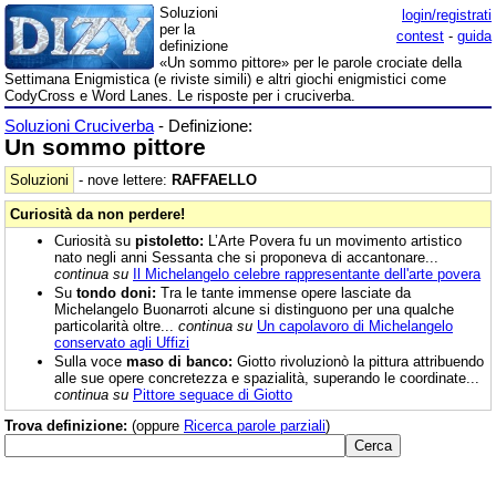
Soluzioni
login/registrati
per la
contest
-
guida
definizione
«Un sommo pittore» per le parole crociate della
Settimana Enigmistica (e riviste simili) e altri giochi enigmistici come
CodyCross e Word Lanes. Le risposte per i cruciverba.
Soluzioni Cruciverba
- Definizione:
Un sommo pittore
Soluzioni
- nove lettere:
RAFFAELLO
Curiosità da non perdere!
Curiosità su
pistoletto:
L’Arte Povera fu un movimento artistico
nato negli anni Sessanta che si proponeva di accantonare...
continua su
Il Michelangelo celebre rappresentante dell'arte povera
Su
tondo doni:
Tra le tante immense opere lasciate da
Michelangelo Buonarroti alcune si distinguono per una qualche
particolarità oltre...
continua su
Un capolavoro di Michelangelo
conservato agli Uffizi
Sulla voce
maso di banco:
Giotto rivoluzionò la pittura attribuendo
alle sue opere concretezza e spazialità, superando le coordinate...
continua su
Pittore seguace di Giotto
Trova definizione:
(oppure
Ricerca parole parziali
)