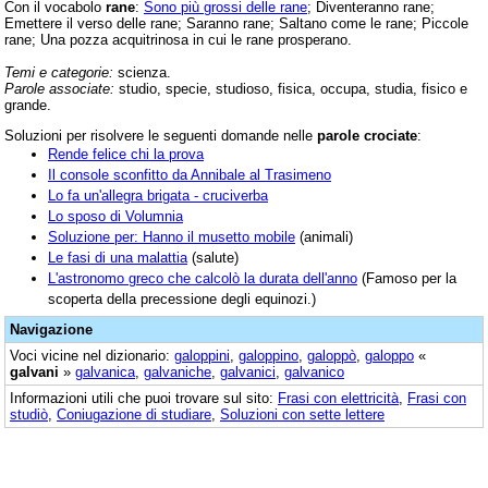
Con il vocabolo
rane
:
Sono più grossi delle rane
; Diventeranno rane;
Emettere il verso delle rane; Saranno rane; Saltano come le rane; Piccole
rane; Una pozza acquitrinosa in cui le rane prosperano.
Temi e categorie:
scienza.
Parole associate:
studio, specie, studioso, fisica, occupa, studia, fisico e
grande.
Soluzioni per risolvere le seguenti domande nelle
parole crociate
:
Rende felice chi la prova
Il console sconfitto da Annibale al Trasimeno
Lo fa un'allegra brigata - cruciverba
Lo sposo di Volumnia
Soluzione per: Hanno il musetto mobile
(animali)
Le fasi di una malattia
(salute)
L'astronomo greco che calcolò la durata dell'anno
(Famoso per la
scoperta della precessione degli equinozi.)
Navigazione
Voci vicine nel dizionario:
galoppini
,
galoppino
,
galoppò
,
galoppo
«
galvani
»
galvanica
,
galvaniche
,
galvanici
,
galvanico
Informazioni utili che puoi trovare sul sito:
Frasi con elettricità
,
Frasi con
studiò
,
Coniugazione di studiare
,
Soluzioni con sette lettere