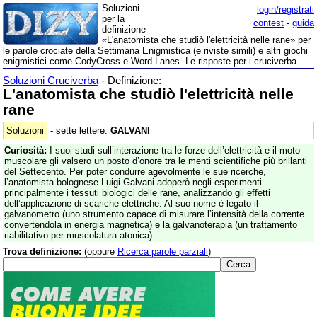
Soluzioni
login/registrati
per la
contest
-
guida
definizione
«L'anatomista che studiò l'elettricità nelle rane» per
le parole crociate della Settimana Enigmistica (e riviste simili) e altri giochi
enigmistici come CodyCross e Word Lanes. Le risposte per i cruciverba.
Soluzioni Cruciverba
- Definizione:
L'anatomista che studiò l'elettricità nelle
rane
Soluzioni
- sette lettere:
GALVANI
Curiosità:
I suoi studi sull’interazione tra le forze dell’elettricità e il moto
muscolare gli valsero un posto d’onore tra le menti scientifiche più brillanti
del Settecento. Per poter condurre agevolmente le sue ricerche,
l’anatomista bolognese Luigi Galvani adoperò negli esperimenti
principalmente i tessuti biologici delle rane, analizzando gli effetti
dell’applicazione di scariche elettriche. Al suo nome è legato il
galvanometro (uno strumento capace di misurare l’intensità della corrente
convertendola in energia magnetica) e la galvanoterapia (un trattamento
riabilitativo per muscolatura atonica).
Trova definizione:
(oppure
Ricerca parole parziali
)