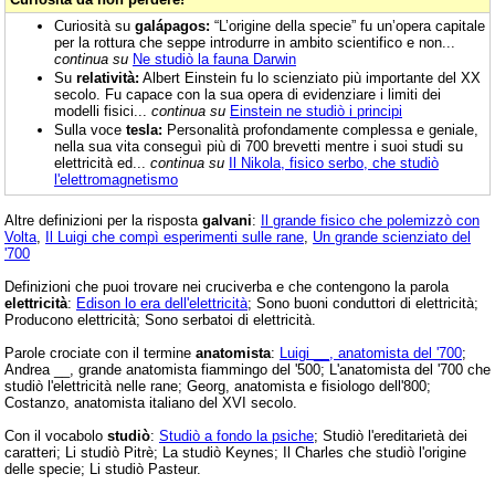
Curiosità su
galápagos:
“L’origine della specie” fu un’opera capitale
per la rottura che seppe introdurre in ambito scientifico e non...
continua su
Ne studiò la fauna Darwin
Su
relatività:
Albert Einstein fu lo scienziato più importante del XX
secolo. Fu capace con la sua opera di evidenziare i limiti dei
modelli fisici...
continua su
Einstein ne studiò i principi
Sulla voce
tesla:
Personalità profondamente complessa e geniale,
nella sua vita conseguì più di 700 brevetti mentre i suoi studi su
elettricità ed...
continua su
Il Nikola, fisico serbo, che studiò
l'elettromagnetismo
Altre definizioni per la risposta
galvani
:
Il grande fisico che polemizzò con
Volta
,
Il Luigi che compì esperimenti sulle rane
,
Un grande scienziato del
'700
Definizioni che puoi trovare nei cruciverba e che contengono la parola
elettricità
:
Edison lo era dell'elettricità
; Sono buoni conduttori di elettricità;
Producono elettricità; Sono serbatoi di elettricità.
Parole crociate con il termine
anatomista
:
Luigi __, anatomista del '700
;
Andrea __, grande anatomista fiammingo del '500; L'anatomista del '700 che
studiò l'elettricità nelle rane; Georg, anatomista e fisiologo dell'800;
Costanzo, anatomista italiano del XVI secolo.
Con il vocabolo
studiò
:
Studiò a fondo la psiche
; Studiò l'ereditarietà dei
caratteri; Li studiò Pitrè; La studiò Keynes; Il Charles che studiò l'origine
delle specie; Li studiò Pasteur.