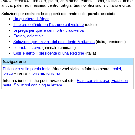
Parole associate:
famoso, pietra, archimede, catania, isola, siciliana, nome,
antica, palermo, messina, centro, ortigia, tiranno, dionisio, siciliano e città.
Soluzioni per risolvere le seguenti domande nelle
parole crociate
:
Un quartiere di Algeri
Il colore dell'iride fra l'azzurro e il violetto
(colori)
Si prega per quelle dei morti - cruciverba
Etereo, celestiale
Soluzione per: Iniziali del presidente Mattarella
(italia, presidenti)
Le muta il cervo
(animali, ruminanti)
Così è detto il presidente di una Regione
(italia)
Navigazione
Dizionario sulla parola
ionio
. Altre voci vicine alfabeticamente:
ionici
,
ionico
«
ionio
»
ionismi
,
ionismo
Informazioni utili che puoi trovare sul sito:
Frasi con siracusa
,
Frasi con
mare
,
Soluzioni con cinque lettere