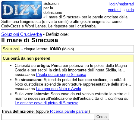
Soluzioni
login/registrati
per la
contest
-
guida
definizione
«Il mare di Siracusa» per le parole crociate della
Settimana Enigmistica (e riviste simili) e altri giochi enigmistici come
CodyCross e Word Lanes. Le risposte per i cruciverba.
Soluzioni Cruciverba
- Definizione:
Il mare di Siracusa
Soluzioni
- cinque lettere:
IONIO
(iò-nio)
Curiosità da non perdere!
Curiosità su
ortigia:
Prima per potenza tra le poleis della Magna
Grecia e per secoli la città più importante dell’intera Sicilia, la...
continua su
L'isola su cui sorge Siracusa
Su
siracusano:
Splendida perla del barocco siciliano, la città di
Noto custodisce splendide architetture rappresentative dello stile...
continua su
La zona con Noto e Avola
Sulla voce
latomie:
Sono cave da cui veniva estratta la pietra e il
marmo necessari all’edificazione dell’antica città di...
continua su
Le antiche cave di pietra di Siracusa
Trova definizione:
(oppure
Ricerca parole parziali
)