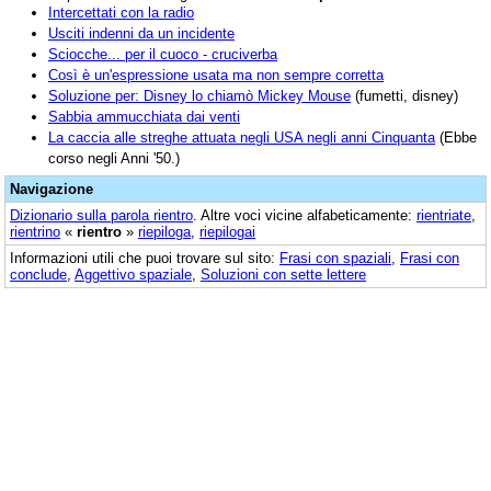
Intercettati con la radio
Usciti indenni da un incidente
Sciocche... per il cuoco - cruciverba
Così è un'espressione usata ma non sempre corretta
Soluzione per: Disney lo chiamò Mickey Mouse
(fumetti, disney)
Sabbia ammucchiata dai venti
La caccia alle streghe attuata negli USA negli anni Cinquanta
(Ebbe
corso negli Anni '50.)
Navigazione
Dizionario sulla parola
rientro
. Altre voci vicine alfabeticamente:
rientriate
,
rientrino
«
rientro
»
riepiloga
,
riepilogai
Informazioni utili che puoi trovare sul sito:
Frasi con spaziali
,
Frasi con
conclude
,
Aggettivo spaziale
,
Soluzioni con sette lettere