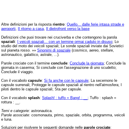
Altre definizioni per la risposta
rientro
:
Quello... dalle ferie intasa strade e
aeroporti
,
Il ritorno a casa
,
Il dietrofront verso la base
Definizioni che puoi trovare nei cruciverba e che contengono la parola
spaziali
:
I veicoli spaziali... con un termine ormai caduto in disuso
; Lo
studio del moto dei veicoli spaziali; Le sonde spaziali inviate dai Sovietici
sul pianeta rosso. »»
Sinonimi di spaziale
(cosmico, aereo, stellare,
astronautico, galattico, astrale, ...).
Parole crociate con il termine
conclude
:
Conclude la giornata
; Conclude la
giornata in caserma; Si conclude con l'assegnazione di uno scudetto;
Conclude il viaggio.
Con il vocabolo
capsule
:
Si fa anche con le capsule
; La secernono le
capsule surrenali; Protegge le capsule spaziali al rientro nell'atmosfera; I
piloti dentro le capsule spaziali; Sta per capsule.
Con il vocabolo
splash
:
Splash! : tuffo = Bang! : __
; Tuffo : splash =
rottura : __.
Temi e categorie:
astronautica.
Parole associate:
cosmonauta, primo, spaziale, orbita, programma, veicoli
e luna.
Soluzioni per risolvere le seguenti domande nelle
parole crociate
: