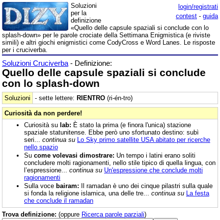
Soluzioni
login/registrati
per la
contest
-
guida
definizione
«Quello delle capsule spaziali si conclude con lo
splash-down» per le parole crociate della Settimana Enigmistica (e riviste
simili) e altri giochi enigmistici come CodyCross e Word Lanes. Le risposte
per i cruciverba.
Soluzioni Cruciverba
- Definizione:
Quello delle capsule spaziali si conclude
con lo splash-down
Soluzioni
- sette lettere:
RIENTRO
(ri-én-tro)
Curiosità da non perdere!
Curiosità su
lab:
È stato la prima (e finora l'unica) stazione
spaziale statunitense. Ebbe però uno sfortunato destino: subì
seri...
continua su
Lo Sky primo satellite USA abitato per ricerche
nello spazio
Su
come volevasi dimostrare:
Un tempo i latini erano soliti
concludere molti ragionamenti, nello stile tipico di quella lingua, con
l’espressione...
continua su
Un'espressione che conclude molti
ragionamenti
Sulla voce
bairam:
Il ramadan è uno dei cinque pilastri sulla quale
si fonda la religione islamica, una delle tre...
continua su
La festa
che conclude il ramadan
Trova definizione:
(oppure
Ricerca parole parziali
)