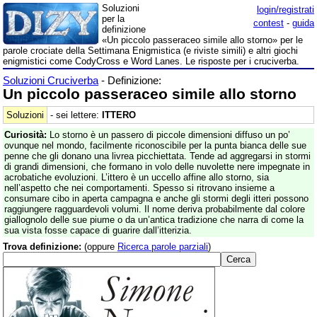
Soluzioni
login/registrati
per la
contest
-
guida
definizione
«Un piccolo passeraceo simile allo storno» per le
parole crociate della Settimana Enigmistica (e riviste simili) e altri giochi
enigmistici come CodyCross e Word Lanes. Le risposte per i cruciverba.
Soluzioni Cruciverba
- Definizione:
Un piccolo passeraceo simile allo storno
Soluzioni
- sei lettere:
ITTERO
Curiosità:
Lo storno è un passero di piccole dimensioni diffuso un po’
ovunque nel mondo, facilmente riconoscibile per la punta bianca delle sue
penne che gli donano una livrea picchiettata. Tende ad aggregarsi in stormi
di grandi dimensioni, che formano in volo delle nuvolette nere impegnate in
acrobatiche evoluzioni. L’ittero è un uccello affine allo storno, sia
nell’aspetto che nei comportamenti. Spesso si ritrovano insieme a
consumare cibo in aperta campagna e anche gli stormi degli itteri possono
raggiungere ragguardevoli volumi. Il nome deriva probabilmente dal colore
giallognolo delle sue piume o da un’antica tradizione che narra di come la
sua vista fosse capace di guarire dall’itterizia.
Trova definizione:
(oppure
Ricerca parole parziali
)