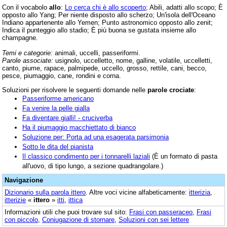
Con il vocabolo
allo
:
Lo cerca chi è allo scoperto
; Abili, adatti allo scopo; È
opposto allo Yang; Per niente disposto allo scherzo; Un'isola dell'Oceano
Indiano appartenente allo Yemen; Punto astronomico opposto allo zenit;
Indica il punteggio allo stadio; È più buona se gustata insieme allo
champagne.
Temi e categorie:
animali, uccelli, passeriformi.
Parole associate:
usignolo, uccelletto, nome, galline, volatile, uccelletti,
canto, piume, rapace, palmipede, uccello, grosso, rettile, cani, becco,
pesce, piumaggio, cane, rondini e corna.
Soluzioni per risolvere le seguenti domande nelle
parole crociate
:
Passeriforme americano
Fa venire la pelle gialla
Fa diventare gialli! - cruciverba
Ha il piumaggio macchiettato di bianco
Soluzione per: Porta ad una esagerata parsimonia
Sotto le dita del pianista
Il classico condimento per i tonnarelli laziali
(È un formato di pasta
all'uovo, di tipo lungo, a sezione quadrangolare.)
Navigazione
Dizionario sulla parola
ittero
. Altre voci vicine alfabeticamente:
itterizia
,
itterizie
«
ittero
»
itti
,
ittica
Informazioni utili che puoi trovare sul sito:
Frasi con passeraceo
,
Frasi
con piccolo
,
Coniugazione di stornare
,
Soluzioni con sei lettere