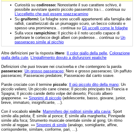
Curiosità su
codirosso:
Nonostante il suo carattere schivo, è
possibile avvistare questo piccolo passerotto tra i...
continua su
L'uccelletto che può essere spazzacamino
Su
gruiformi:
Le folaghe sono uccelli appartenenti alla famiglia dei
rallidi, caratterizzati da un piumaggio scuro, un becco colorato e
spesso una prominenza...
continua su
Gli uccelli come le folaghe
Sulla voce
rampichino:
Il picchio è il noto uccello capace di
perforare le cortecce degli alberi con poderose...
continua su
Un
passeraceo simile al picchio
Altre definizioni per la risposta
ittero
:
Il color giallo della pelle
,
Colorazione
gialla della cute
,
L'ingiallimento dovuto a disfunzioni epatiche
Definizioni che puoi trovare nei cruciverba e che contengono la parola
passeraceo
:
Un grosso passeraceo
; Nero e grosso passeraceo; Un paffuto
passeraceo; Passeraceo predatore; Passeraceo dal canto soave.
Parole crociate con il termine
piccolo
:
Il più piccolo dito della mano
; Un
piccolo veliero; Un piccolo cane cinese; Il piccolo principato tra Francia e
Spagna; Il piccolo canide detto volpe del deserto; Piccolo albero
giapponese. »»
Sinonimi di piccolo
(adolescente, basso, giovane, junior,
breve, immaturo, insignificante, ...).
Con il vocabolo
simile
:
Mammifero dei roditori simile alla cavia
; Sport
simile alla pelota; È simile al ponce; È simile alla margherita; Pinnipede
simile alla foca; Strumento musicale orientale simile al gong; Un ritmo
simile al reggae. »»
Sinonimi di simile
(analogo, somigliante, affine,
corrispondente, similare, conforme, pari, ...).