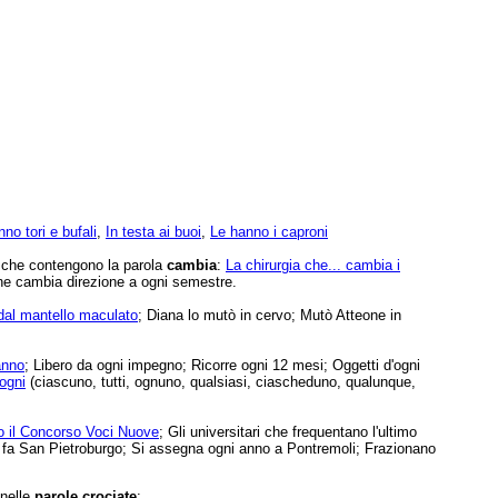
no tori e bufali
,
In testa ai buoi
,
Le hanno i caproni
e che contengono la parola
cambia
:
La chirurgia che... cambia i
he cambia direzione a ogni semestre.
dal mantello maculato
; Diana lo mutò in cervo; Mutò Atteone in
anno
; Libero da ogni impegno; Ricorre ogni 12 mesi; Oggetti d'ogni
ogni
(ciascuno, tutti, ognuno, qualsiasi, ciascheduno, qualunque,
no il Concorso Voci Nuove
; Gli universitari che frequentano l'ultimo
 fa San Pietroburgo; Si assegna ogni anno a Pontremoli; Frazionano
 nelle
parole crociate
: