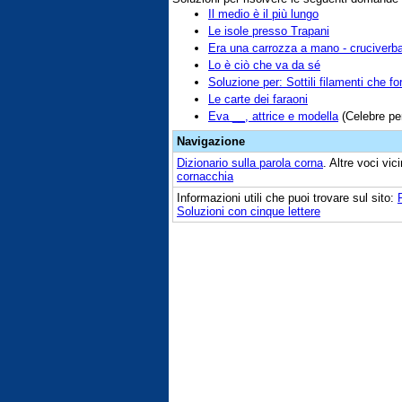
Il medio è il più lungo
Le isole presso Trapani
Era una carrozza a mano - cruciverb
Lo è ciò che va da sé
Soluzione per: Sottili filamenti che f
Le carte dei faraoni
Eva __, attrice e modella
(Celebre per
Navigazione
Dizionario sulla parola
corna
. Altre voci vi
cornacchia
Informazioni utili che puoi trovare sul sito:
Soluzioni con cinque lettere