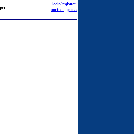
login/registrati
 per
contest
-
guida