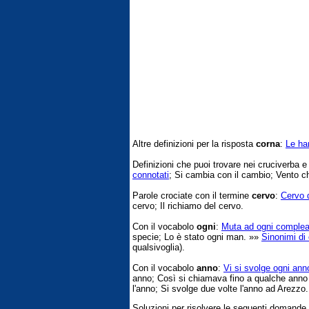
Altre definizioni per la risposta
corna
:
Le han
Definizioni che puoi trovare nei cruciverba 
connotati
; Si cambia con il cambio; Vento c
Parole crociate con il termine
cervo
:
Cervo 
cervo; Il richiamo del cervo.
Con il vocabolo
ogni
:
Muta ad ogni comple
specie; Lo è stato ogni man. »»
Sinonimi di 
qualsivoglia).
Con il vocabolo
anno
:
Vi si svolge ogni an
anno; Così si chiamava fino a qualche anno
l'anno; Si svolge due volte l'anno ad Arezzo.
Soluzioni per risolvere le seguenti domande