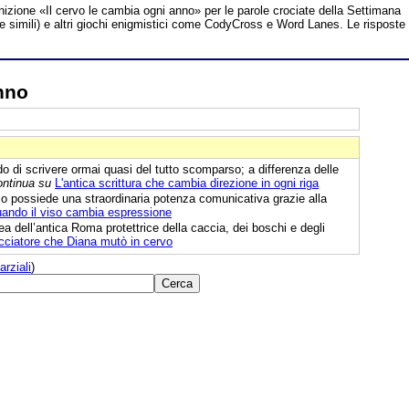
inizione «Il cervo le cambia ogni anno» per le parole crociate della Settimana
te simili) e altri giochi enigmistici come CodyCross e Word Lanes. Le risposte
anno
 di scrivere ormai quasi del tutto scomparso; a differenza delle
ontinua su
L'antica scrittura che cambia direzione in ogni riga
mo possiede una straordinaria potenza comunicativa grazie alla
uando il viso cambia espressione
a dell’antica Roma protettrice della caccia, dei boschi e degli
acciatore che Diana mutò in cervo
arziali
)