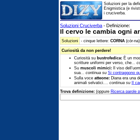
Soluzioni per la def
Enigmistica (e rivis
i cruciverba.
Soluzioni Cruciverba
- Definizione:
Il cervo le cambia ogni 
Soluzioni
- cinque lettere:
CORNA
(còr-na)
Curiosità da non perdere!
Curiosità su
bustrofedica:
È un modo
scritture uniformi per verso, che...
c
Su
muscoli mimici:
Il viso dell’uo
sua...
continua su
Si contraggono q
Sulla voce
atteone:
Diana era una de
animali selvatici....
continua su
Il c
Trova definizione:
(oppure
Ricerca parole p