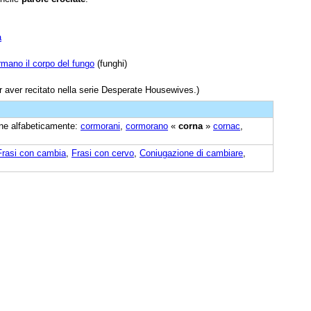
a
ormano il corpo del fungo
(funghi)
 aver recitato nella serie Desperate Housewives.)
cine alfabeticamente:
cormorani
,
cormorano
«
corna
»
cornac
,
Frasi con cambia
,
Frasi con cervo
,
Coniugazione di cambiare
,