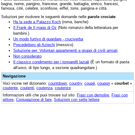
bagna, nome, parigino, francese, grande, battaglia, enrico, francesi,
famosa, cité, celebre, sconfisse, eiffel, torre, parigina e città.
Soluzioni per risolvere le seguenti domande nelle
parole crociate
:
Ha la sede a Palazzo Koch
(roma, banche)
Il Frank de Il mago di Oz
(Noto romanzo della letteratura per
bambini.)
Un modo furtivo di guardare - cruciverba
Precedettero gli Aztechi
(messico)
Soluzione per: Volontari appartenenti a gruppi di civili armati
Non considerato
Il classico condimento per i tonnarelli laziali
(È un formato di pasta
all'uovo, di tipo lungo, a sezione quadrangolare.)
Navigazione
Voci vicine nel dizionario:
countdown
,
country
,
coupé
,
coupon
«
courbet
»
coutente
,
coutenti
,
coutenza
,
coutenze
Informazioni utili che puoi trovare sul sito:
Frasi con demolire
,
Frasi con
pittore
,
Coniugazione di fare
,
Soluzioni con sette lettere