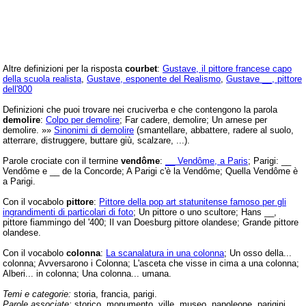
Altre definizioni per la risposta
courbet
:
Gustave, il pittore francese capo
della scuola realista
,
Gustave, esponente del Realismo
,
Gustave __, pittore
dell'800
Definizioni che puoi trovare nei cruciverba e che contengono la parola
demolire
:
Colpo per demolire
; Far cadere, demolire; Un arnese per
demolire. »»
Sinonimi di demolire
(smantellare, abbattere, radere al suolo,
atterrare, distruggere, buttare giù, scalzare, ...).
Parole crociate con il termine
vendôme
:
__ Vendôme, a Paris
; Parigi: __
Vendôme e __ de la Concorde; A Parigi c'è la Vendôme; Quella Vendôme è
a Parigi.
Con il vocabolo
pittore
:
Pittore della pop art statunitense famoso per gli
ingrandimenti di particolari di foto
; Un pittore o uno scultore; Hans __,
pittore fiammingo del '400; Il van Doesburg pittore olandese; Grande pittore
olandese.
Con il vocabolo
colonna
:
La scanalatura in una colonna
; Un osso della...
colonna; Avversarono i Colonna; L'asceta che visse in cima a una colonna;
Alberi... in colonna; Una colonna... umana.
Temi e categorie:
storia, francia, parigi.
Parole associate:
storico, monumento, ville, museo, napoleone, parigini,