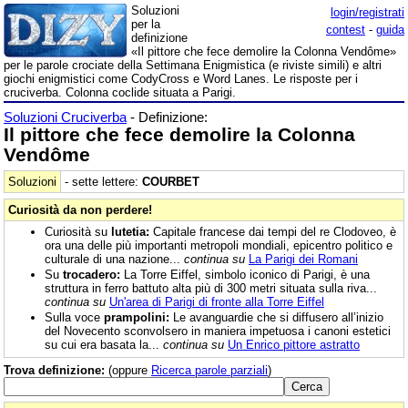
Soluzioni
login/registrati
per la
contest
-
guida
definizione
«Il pittore che fece demolire la Colonna Vendôme»
per le parole crociate della Settimana Enigmistica (e riviste simili) e altri
giochi enigmistici come CodyCross e Word Lanes. Le risposte per i
cruciverba. Colonna coclide situata a Parigi.
Soluzioni Cruciverba
- Definizione:
Il pittore che fece demolire la Colonna
Vendôme
Soluzioni
- sette lettere:
COURBET
Curiosità da non perdere!
Curiosità su
lutetia:
Capitale francese dai tempi del re Clodoveo, è
ora una delle più importanti metropoli mondiali, epicentro politico e
culturale di una nazione...
continua su
La Parigi dei Romani
Su
trocadero:
La Torre Eiffel, simbolo iconico di Parigi, è una
struttura in ferro battuto alta più di 300 metri situata sulla riva...
continua su
Un'area di Parigi di fronte alla Torre Eiffel
Sulla voce
prampolini:
Le avanguardie che si diffusero all’inizio
del Novecento sconvolsero in maniera impetuosa i canoni estetici
su cui era basata la...
continua su
Un Enrico pittore astratto
Trova definizione:
(oppure
Ricerca parole parziali
)