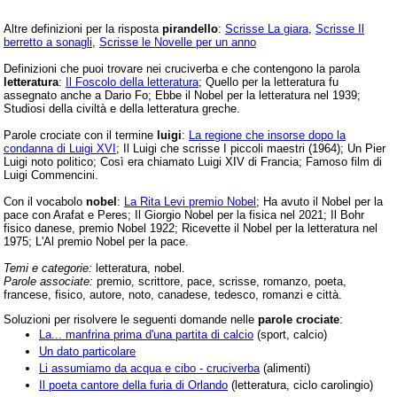
Altre definizioni per la risposta
pirandello
:
Scrisse La giara
,
Scrisse Il
berretto a sonagli
,
Scrisse le Novelle per un anno
Definizioni che puoi trovare nei cruciverba e che contengono la parola
letteratura
:
Il Foscolo della letteratura
; Quello per la letteratura fu
assegnato anche a Dario Fo; Ebbe il Nobel per la letteratura nel 1939;
Studiosi della civiltà e della letteratura greche.
Parole crociate con il termine
luigi
:
La regione che insorse dopo la
condanna di Luigi XVI
; Il Luigi che scrisse I piccoli maestri (1964); Un Pier
Luigi noto politico; Così era chiamato Luigi XIV di Francia; Famoso film di
Luigi Commencini.
Con il vocabolo
nobel
:
La Rita Levi premio Nobel
; Ha avuto il Nobel per la
pace con Arafat e Peres; Il Giorgio Nobel per la fisica nel 2021; Il Bohr
fisico danese, premio Nobel 1922; Ricevette il Nobel per la letteratura nel
1975; L'Al premio Nobel per la pace.
Temi e categorie:
letteratura, nobel.
Parole associate:
premio, scrittore, pace, scrisse, romanzo, poeta,
francese, fisico, autore, noto, canadese, tedesco, romanzi e città.
Soluzioni per risolvere le seguenti domande nelle
parole crociate
:
La... manfrina prima d'una partita di calcio
(sport, calcio)
Un dato particolare
Li assumiamo da acqua e cibo - cruciverba
(alimenti)
Il poeta cantore della furia di Orlando
(letteratura, ciclo carolingio)