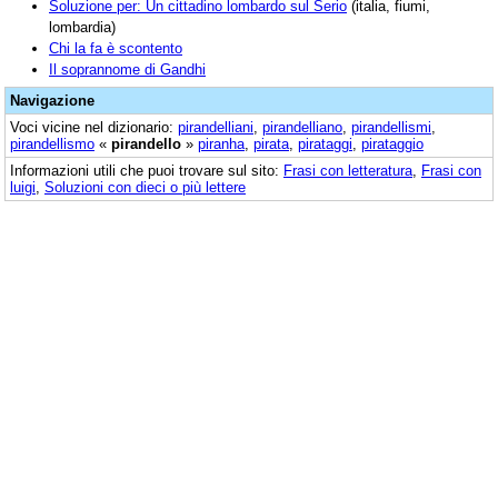
Soluzione per: Un cittadino lombardo sul Serio
(italia, fiumi,
lombardia)
Chi la fa è scontento
Il soprannome di Gandhi
Navigazione
Voci vicine nel dizionario:
pirandelliani
,
pirandelliano
,
pirandellismi
,
pirandellismo
«
pirandello
»
piranha
,
pirata
,
pirataggi
,
pirataggio
Informazioni utili che puoi trovare sul sito:
Frasi con letteratura
,
Frasi con
luigi
,
Soluzioni con dieci o più lettere