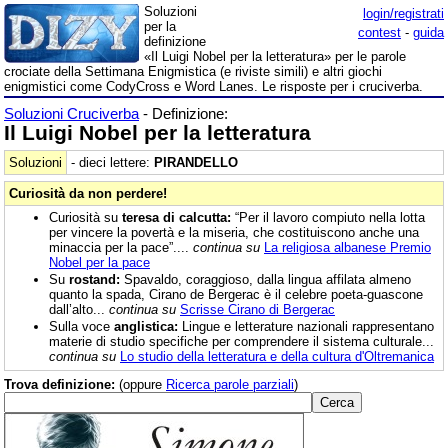
Soluzioni
login/registrati
per la
contest
-
guida
definizione
«Il Luigi Nobel per la letteratura» per le parole
crociate della Settimana Enigmistica (e riviste simili) e altri giochi
enigmistici come CodyCross e Word Lanes. Le risposte per i cruciverba.
Soluzioni Cruciverba
- Definizione:
Il Luigi Nobel per la letteratura
Soluzioni
- dieci lettere:
PIRANDELLO
Curiosità da non perdere!
Curiosità su
teresa di calcutta:
“Per il lavoro compiuto nella lotta
per vincere la povertà e la miseria, che costituiscono anche una
minaccia per la pace”....
continua su
La religiosa albanese Premio
Nobel per la pace
Su
rostand:
Spavaldo, coraggioso, dalla lingua affilata almeno
quanto la spada, Cirano de Bergerac è il celebre poeta-guascone
dall’alto...
continua su
Scrisse Cirano di Bergerac
Sulla voce
anglistica:
Lingue e letterature nazionali rappresentano
materie di studio specifiche per comprendere il sistema culturale...
continua su
Lo studio della letteratura e della cultura d'Oltremanica
Trova definizione:
(oppure
Ricerca parole parziali
)