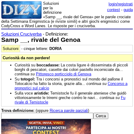
Soluzioni
login/registrati
per la
contest
-
guida
definizione
«Samp __, rivale del Genoa» per le parole crociate
della Settimana Enigmistica (e riviste simili) e altri giochi enigmistici come
CodyCross e Word Lanes. Le risposte per i cruciverba.
Soluzioni Cruciverba
- Definizione:
Samp __, rivale del Genoa
Soluzioni
- cinque lettere:
DORIA
Curiosità da non perdere!
Curiosità su
boccadasse:
La costa ligure è disseminata di piccoli
borghi di pescatori, casette dai colori pastello incorniciate da...
continua su
Pittoresco porticciolo di Genova
Su
totogol:
Tra i concorsi a pronostici sul mondo del pallone il
Totocalcio ha fatto la storia, grazie alla...
continua su
Concorso a
pronostici sul calcio
Sulla voce
aristide:
Temistocle fu il generale ateniese che guidò
vittoriosamente le triremi greche contro le navi...
continua su
Fu
rivale di Temistocle
Trova definizione:
(oppure
Ricerca parole parziali
)