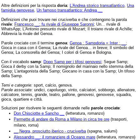
Altre definizioni per la risposta
doria
:
L'Andrea storico transatlantico
,
Una
famiglia genovese
,
Un famoso transatlantico: Andrea __
Definizioni che puoi trovare nei cruciverba e che contengono la parola
rivale
:
Francesco __: fu rivale di Giuseppe Saronni
; Un... rivale di
WhatsApp; L'Antonio presunto rivale di Mozart; Il troiano rivale di Achille;
Abbrevia la rivale del Genoa.
Parole crociate con il termine
genoa
:
Genoa : Sampdoria = Inter : __
;
Gioca in casa con il Genoa; La rivale del Genoa... in breve; Il simbolo del
Genoa; La consorella del Genoa; I colori di Genoa e Bologna.
Con il vocabolo
samp
:
Dopo Samp per i tifosi genovesi
; Segue Samp;
Gioca il derby con la Samp; Il nomignolo del marinaio nello stemma della
Samp; L'antagonista della Samp; Giocano in casa con la Samp; Un tifoso
della Samp.
Temi e categorie:
sport, calcio, genova.
Parole associate:
undici, capoluogo, vinto, calciatori, sobborgo, allenatore,
calciatore, tennis, grande, teatro, pallone, genovesi, genovese, squadra,
gioca, quartiere e città.
Soluzioni per risolvere le seguenti domande nelle
parole crociate
:
Don Chisciotte e Sancho __
(letteratura, romanzo)
Permette di andare da Roma a Milano in circa tre ore
(trasporti,
milano, roma)
__ Negra, prosciutto iberico - cruciverba
(spagna, salumi)
Alessandro __: il romanziere di Oceano mare
(letteratura, romanzo)