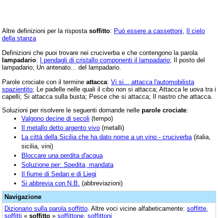
Altre definizioni per la risposta
soffitto
:
Può essere a cassettoni
,
Il cielo
della stanza
Definizioni che puoi trovare nei cruciverba e che contengono la parola
lampadario
:
I pendagli di cristallo componenti il lampadario
; Il posto del
lampadario; Un antenato... del lampadario.
Parole crociate con il termine
attacca
:
Vi si... attacca l'automobilista
spazientito
; Le padelle nelle quali il cibo non si attacca; Attacca le uova tra i
capelli; Si attacca sulla busta; Pesce che si attacca; Il nastro che attacca.
Soluzioni per risolvere le seguenti domande nelle
parole crociate
:
Valgono decine di secoli
(tempo)
Il metallo detto argento vivo
(metalli)
La città della Sicilia che ha dato nome a un vino - cruciverba
(italia,
sicilia, vini)
Bloccare una perdita d'acqua
Soluzione per: Spedita, mandata
Il fiume di Sedan e di Liegi
Si abbrevia con N.B.
(abbreviazioni)
Navigazione
Dizionario sulla parola
soffitto
. Altre voci vicine alfabeticamente:
soffitte
,
soffitti
«
soffitto
»
soffittone
,
soffittoni