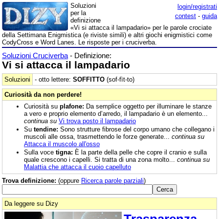
Soluzioni
login/registrati
per la
contest
-
guida
definizione
«Vi si attacca il lampadario» per le parole crociate
della Settimana Enigmistica (e riviste simili) e altri giochi enigmistici come
CodyCross e Word Lanes. Le risposte per i cruciverba.
Soluzioni Cruciverba
- Definizione:
Vi si attacca il lampadario
Soluzioni
- otto lettere:
SOFFITTO
(sof-fìt-to)
Curiosità da non perdere!
Curiosità su
plafone:
Da semplice oggetto per illuminare le stanze
a vero e proprio elemento d’arredo, il lampadario è un elemento...
continua su
Vi trova posto il lampadario
Su
tendine:
Sono strutture fibrose del corpo umano che collegano i
muscoli alle ossa, trasmettendo le forze generate...
continua su
Attacca il muscolo all'osso
Sulla voce
tigna:
È la parte della pelle che copre il cranio e sulla
quale crescono i capelli. Si tratta di una zona molto...
continua su
Malattia che attacca il cuoio capelluto
Trova definizione:
(oppure
Ricerca parole parziali
)
Da leggere su Dizy
Trasparenza