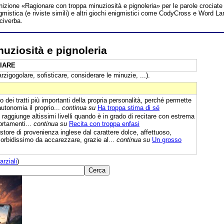
inizione «Ragionare con troppa minuziosità e pignoleria» per le parole crociate
mistica (e riviste simili) e altri giochi enigmistici come CodyCross e Word La
uciverba.
uziosità e pignoleria
IARE
arzigogolare, sofisticare, considerare le minuzie, ...).
 dei tratti più importanti della propria personalità, perché permette
autonomia il proprio...
continua su
Ha troppa stima di sé
 raggiunge altissimi livelli quando è in grado di recitare con estrema
ortamenti...
continua su
Recita con troppa enfasi
ore di provenienza inglese dal carattere dolce, affettuoso,
Morbidissimo da accarezzare, grazie al...
continua su
Un grosso
arziali
)