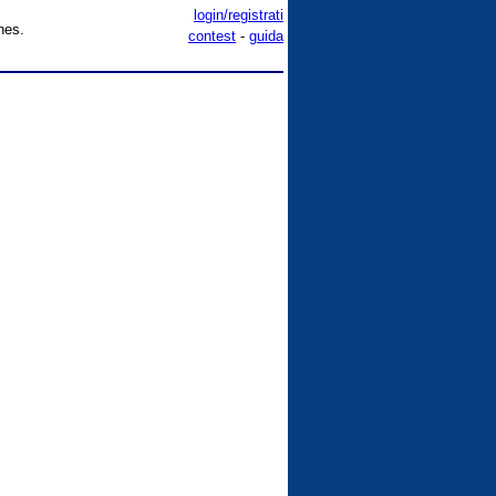
login/registrati
nes.
contest
-
guida