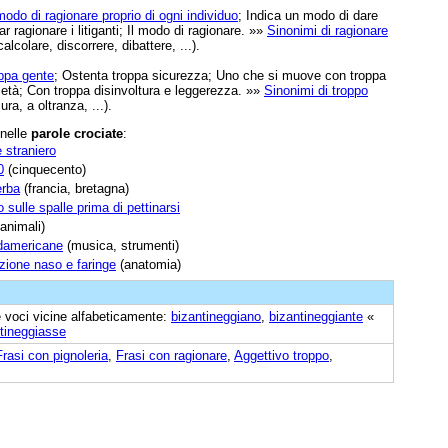
 modo di ragionare proprio di ogni individuo
; Indica un modo di dare
ar ragionare i litiganti; Il modo di ragionare. »»
Sinonimi di ragionare
lcolare, discorrere, dibattere, ...).
oppa gente
; Ostenta troppa sicurezza; Uno che si muove con troppa
rietà; Con troppa disinvoltura e leggerezza. »»
Sinonimi di troppo
ra, a oltranza, ...).
 nelle
parole crociate
:
 straniero
0
(cinquecento)
erba
(francia, bretagna)
sulle spalle prima di pettinarsi
animali)
udamericane
(musica, strumenti)
zione naso e faringe
(anatomia)
re voci vicine alfabeticamente:
bizantineggiano
,
bizantineggiante
«
tineggiasse
Frasi con pignoleria
,
Frasi con ragionare
,
Aggettivo troppo
,