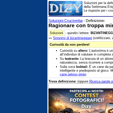
Soluzioni per la def
della Settimana Enig
Le risposte per i cr
Soluzioni Cruciverba
- Definizione:
Ragionare con troppa min
Soluzioni
- quindici lettere:
BIZANTINEGG
»»
Sinonimi di
bizantineggiare
(sottilizzare, 
Curiosità da non perdere!
Curiosità su
altero:
L’autostima è uno
all’individuo di valutare in completa 
Su
teatrante:
La bravura di un attore
naturalezza, senza ricorrere a comp
Sulla voce
bobtail:
È un cane da past
intelligente e predisposto al gioco. 
cane peloso grigio
Trova definizione:
(oppure
Ricerca parole p