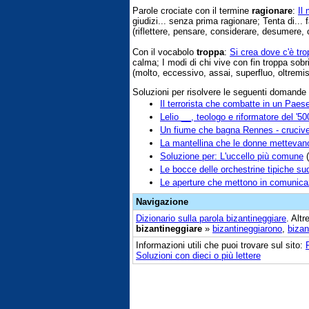
Parole crociate con il termine
ragionare
:
Il
giudizi... senza prima ragionare; Tenta di... f
(riflettere, pensare, considerare, desumere, ca
Con il vocabolo
troppa
:
Si crea dove c'è tr
calma; I modi di chi vive con fin troppa sob
(molto, eccessivo, assai, superfluo, oltremisu
Soluzioni per risolvere le seguenti domande
Il terrorista che combatte in un Paese
Lelio __, teologo e riformatore del '50
Un fiume che bagna Rennes - cruciv
La mantellina che le donne mettevano 
Soluzione per: L'uccello più comune
(
Le bocce delle orchestrine tipiche s
Le aperture che mettono in comunica
Navigazione
Dizionario sulla parola
bizantineggiare
. Alt
bizantineggiare
»
bizantineggiarono
,
bizan
Informazioni utili che puoi trovare sul sito:
Soluzioni con dieci o più lettere