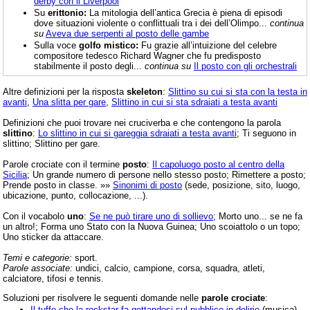
derby con il Liverpool
Su
erittonio:
La mitologia dell’antica Grecia è piena di episodi
dove situazioni violente o conflittuali tra i dei dell’Olimpo...
continua
su
Aveva due serpenti al posto delle gambe
Sulla voce
golfo mistico:
Fu grazie all’intuizione del celebre
compositore tedesco Richard Wagner che fu predisposto
stabilmente il posto degli...
continua su
Il posto con gli orchestrali
Altre definizioni per la risposta
skeleton
:
Slittino su cui si sta con la testa in
avanti
,
Una slitta per gare
,
Slittino in cui si sta sdraiati a testa avanti
Definizioni che puoi trovare nei cruciverba e che contengono la parola
slittino
:
Lo slittino in cui si gareggia sdraiati a testa avanti
; Ti seguono in
slittino; Slittino per gare.
Parole crociate con il termine
posto
:
Il capoluogo posto al centro della
Sicilia
; Un grande numero di persone nello stesso posto; Rimettere a posto;
Prende posto in classe. »»
Sinonimi di posto
(sede, posizione, sito, luogo,
ubicazione, punto, collocazione, ...).
Con il vocabolo
uno
:
Se ne può tirare uno di sollievo
; Morto uno... se ne fa
un altro!; Forma uno Stato con la Nuova Guinea; Uno scoiattolo o un topo;
Uno sticker da attaccare.
Temi e categorie:
sport.
Parole associate:
undici, calcio, campione, corsa, squadra, atleti,
calciatore, tifosi e tennis.
Soluzioni per risolvere le seguenti domande nelle
parole crociate
:
Il tuffo che la rockstar fa gettandosi sul pubblico in delirio
(musica)