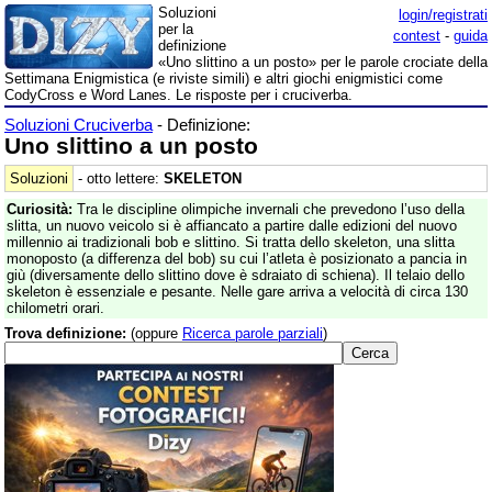
Soluzioni
login/registrati
per la
contest
-
guida
definizione
«Uno slittino a un posto» per le parole crociate della
Settimana Enigmistica (e riviste simili) e altri giochi enigmistici come
CodyCross e Word Lanes. Le risposte per i cruciverba.
Soluzioni Cruciverba
- Definizione:
Uno slittino a un posto
Soluzioni
- otto lettere:
SKELETON
Curiosità:
Tra le discipline olimpiche invernali che prevedono l’uso della
slitta, un nuovo veicolo si è affiancato a partire dalle edizioni del nuovo
millennio ai tradizionali bob e slittino. Si tratta dello skeleton, una slitta
monoposto (a differenza del bob) su cui l’atleta è posizionato a pancia in
giù (diversamente dello slittino dove è sdraiato di schiena). Il telaio dello
skeleton è essenziale e pesante. Nelle gare arriva a velocità di circa 130
chilometri orari.
Trova definizione:
(oppure
Ricerca parole parziali
)