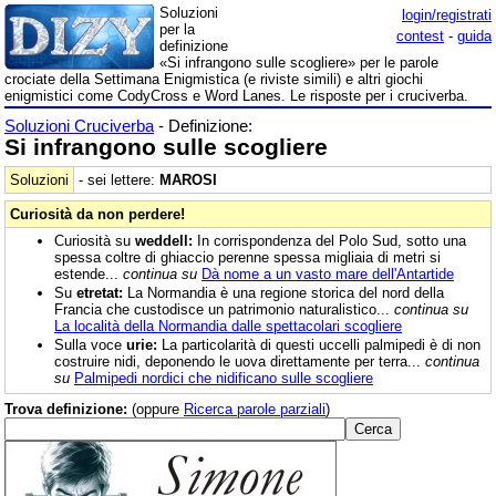
Soluzioni
login/registrati
per la
contest
-
guida
definizione
«Si infrangono sulle scogliere» per le parole
crociate della Settimana Enigmistica (e riviste simili) e altri giochi
enigmistici come CodyCross e Word Lanes. Le risposte per i cruciverba.
Soluzioni Cruciverba
- Definizione:
Si infrangono sulle scogliere
Soluzioni
- sei lettere:
MAROSI
Curiosità da non perdere!
Curiosità su
weddell:
In corrispondenza del Polo Sud, sotto una
spessa coltre di ghiaccio perenne spessa migliaia di metri si
estende...
continua su
Dà nome a un vasto mare dell'Antartide
Su
etretat:
La Normandia è una regione storica del nord della
Francia che custodisce un patrimonio naturalistico...
continua su
La località della Normandia dalle spettacolari scogliere
Sulla voce
urie:
La particolarità di questi uccelli palmipedi è di non
costruire nidi, deponendo le uova direttamente per terra...
continua
su
Palmipedi nordici che nidificano sulle scogliere
Trova definizione:
(oppure
Ricerca parole parziali
)