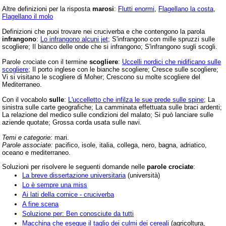
Altre definizioni per la risposta
marosi
:
Flutti enormi
,
Flagellano la costa
,
Flagellano il molo
Definizioni che puoi trovare nei cruciverba e che contengono la parola
infrangono
:
Lo infrangono alcuni jet
; S'infrangono con mille spruzzi sulle
scogliere; Il bianco delle onde che si infrangono; S'infrangono sugli scogli.
Parole crociate con il termine
scogliere
:
Uccelli nordici che nidificano sulle
scogliere
; Il porto inglese con le bianche scogliere; Cresce sulle scogliere;
Vi si visitano le scogliere di Moher; Crescono su molte scogliere del
Mediterraneo.
Con il vocabolo
sulle
:
L'uccelletto che infilza le sue prede sulle spine
; La
sinistra sulle carte geografiche; La camminata effettuata sulle braci ardenti;
La relazione del medico sulle condizioni del malato; Si può lanciare sulle
aziende quotate; Grossa corda usata sulle navi.
Temi e categorie:
mari.
Parole associate:
pacifico, isole, italia, collega, nero, bagna, adriatico,
oceano e mediterraneo.
Soluzioni per risolvere le seguenti domande nelle
parole crociate
:
La breve dissertazione universitaria
(università)
Lo è sempre una miss
Ai lati della cornice - cruciverba
A fine scena
Soluzione per: Ben conosciute da tutti
Macchina che esegue il taglio dei culmi dei cereali
(agricoltura,