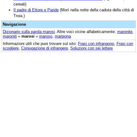
cereali)
Il padre di Ettore e Paride
(Morì nella notte della caduta della città di
Troia.)
Navigazione
Dizionario sulla parola
marosi
. Altre voci vicine alfabeticamente:
maronite
,
maroniti
«
marosi
»
maroso
,
marpiona
Informazioni utili che puoi trovare sul sito:
Frasi con infrangono
,
Frasi con
scogliere
,
Coniugazione di infrangere
,
Soluzioni con sei lettere